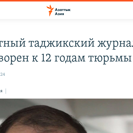
тный таджикский журна
ворен к 12 годам тюрьмы
:24
ся