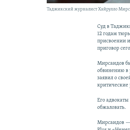
Таджикский журналист Хайрулло Мирс
Суд в Таджик
12 годам тюр
присвоении и
приговор сего
Мирсаидов бы
обвинению в 
заявил о свое
критические 
Его адвокаты
обжаловать.
Мирсаидов — 
Plus и «Неме