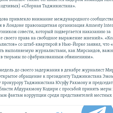
ходчивых) «Сборная Таджикистана».
ова привлекло внимание международного сообщества
 в Лондоне правозащитная организация Amnesty Inter
«узником совести, который подвергается наказанию за
е своего права на свободное выражение мнений». «Ко
листов» со штаб-квартирой в Нью-Йорке заявил, что «
ть выполняемую журналистами, как Мирсаидов, важну
х в тюрьмы по сфабрикованным обвинениям».
 недель до своего задержания в декабре журналист Ми
открытое обращение к президенту Таджикистана Эмо
 прокурору Таджикистана Юсуфу Рахмону и председа
бласти Абдурахмону Кодири с просьбой принять меры 
ым фактам коррупции среди представителей местных 