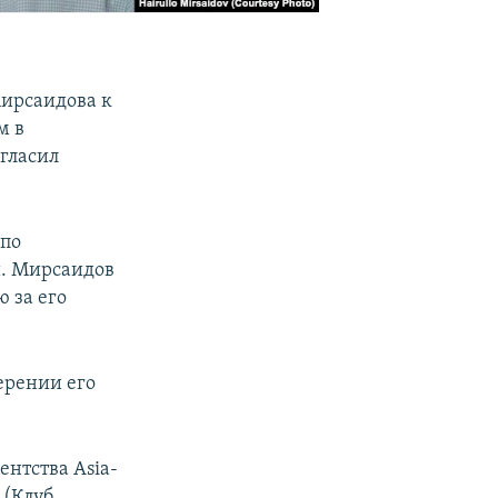
Мирсаидова к
м в
огласил
 по
и. Мирсаидов
 за его
ерении его
нтства Asia-
 (Клуб