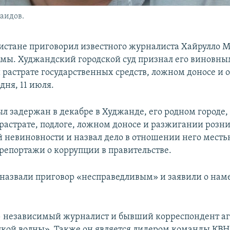
аидов.
истане приговорил известного журналиста Хайрулло 
ьмы. Худжандский городской суд признал его виновны
 растрате государственных средств, ложном доносе и 
дня, 11 июля.
л задержан в декабре в Худжанде, его родном городе,
растрате, подлоге, ложном доносе и разжигании розн
й невиновности и назвал дело в отношении него местью
репортажи о коррупции в правительстве.
 назвали приговор «несправедливым» и заявили о нам
независимый журналист и бывший корреспондент аге
цкой волны». Также он является лидером команды КВН