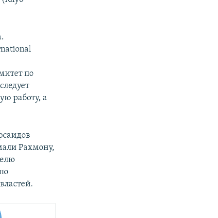
.
national
митет по
следует
ю работу, а
рсаидов
мали Рахмону,
телю
по
властей.