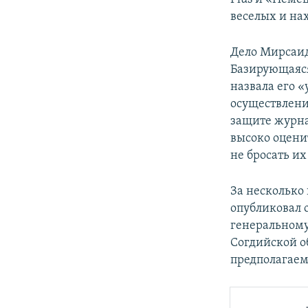
веселых и на
Дело Мирсаид
Базирующаяся
назвала его 
осуществлени
защите журна
высоко оцени
не бросать и
За несколько
опубликовал 
генеральному
Согдийской о
предполагаем