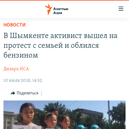
Доступность
ссылок
Вернуться
НОВОСТИ
к
ЦЕНТРАЛЬНАЯ АЗИЯ
В Шымкенте активист вышел на
основному
НОВОСТИ
КАЗАХСТАН
содержанию
протест с семьей и облился
ВОЙНА В УКРАИНЕ
Вернутся
КЫРГЫЗСТАН
бензином
к
НА ДРУГИХ ЯЗЫКАХ
УЗБЕКИСТАН
главной
Дилара ИСА
ТАДЖИКИСТАН
ҚАЗАҚША
навигации
ПОДПИШИТЕСЬ НА НАС В СОЦСЕТЯХ
Вернутся
10 июля 2018, 14:52
КЫРГЫЗЧА
к
ЎЗБЕКЧА
Поделиться
поиску
ТОҶИКӢ
Все сайты РСЕ/РС
TÜRKMENÇE