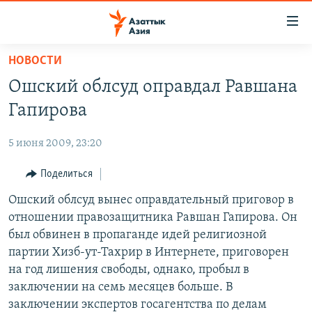
Доступность
ссылок
Вернуться
НОВОСТИ
к
ЦЕНТРАЛЬНАЯ АЗИЯ
Ошский облсуд оправдал Равшана
основному
НОВОСТИ
КАЗАХСТАН
содержанию
Гапирова
ВОЙНА В УКРАИНЕ
Вернутся
КЫРГЫЗСТАН
к
5 июня 2009, 23:20
НА ДРУГИХ ЯЗЫКАХ
УЗБЕКИСТАН
главной
Поделиться
ТАДЖИКИСТАН
ҚАЗАҚША
навигации
ПОДПИШИТЕСЬ НА НАС В СОЦСЕТЯХ
Вернутся
Ошский облсуд вынес оправдательный приговор в
КЫРГЫЗЧА
к
отношении правозащитника Равшан Гапирова. Он
ЎЗБЕКЧА
поиску
был обвинен в пропаганде идей религиозной
ТОҶИКӢ
Все сайты РСЕ/РС
партии Хизб-ут-Тахрир в Интернете, приговорен
на год лишения свободы, однако, пробыл в
TÜRKMENÇE
заключении на семь месяцев больше. В
заключении экспертов госагентства по делам