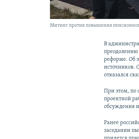
Митинг против повышения пенсионного
В администра
преодолению 
реформе. Об 
источников. О
отказался сказ
При этом, по 
проектной ра
обсуждения ид
Ранее россий
заседании пы
придется при