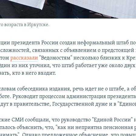
 возраста в Иркутске.
ции президента России создан неформальный штаб по
сложностей, связанных с объявлением о предстоящей
этом
рассказали
"Ведомостям" несколько близких к Кр
дин из них уточнил, что штаб работает уже около двух
ать, кто в него входит.
словам собеседника издания, речь идет не о штабе, а 
боте. Руководит процессом администрация президента
ут в правительстве, Государственной думе и в "Едино
ские СМИ сообщали, что руководство "Единой России" 
талось объяснить, что, "как ни неприятна пенсионная 
нимать". Однако предложенное объяснение, что повы