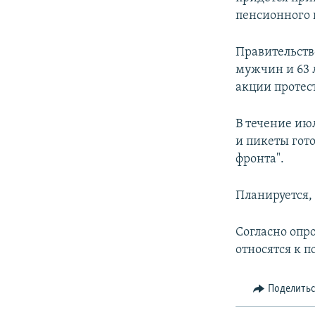
пенсионного в
Правительство
мужчин и 63 
акции протес
В течение ию
и пикеты гот
фронта".
Планируется, 
Согласно опро
относятся к 
Поделить