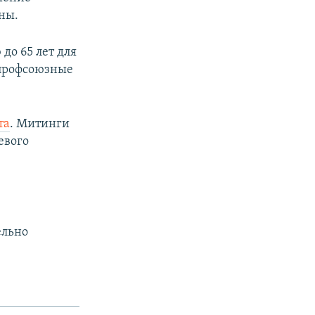
оны.
до 65 лет для
 профсоюзные
та
. Митинги
евого
ельно