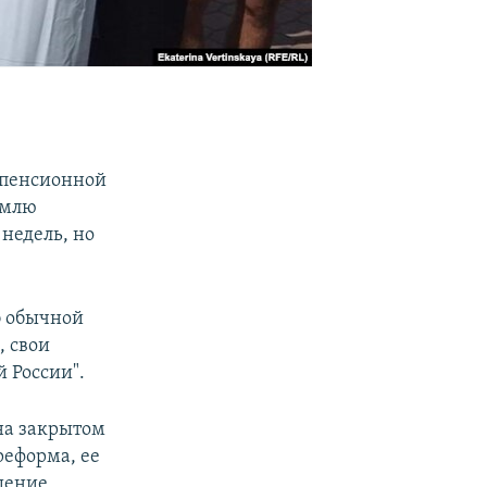
 пенсионной
емлю
 недель, но
об обычной
, свои
й России".
на закрытом
реформа, ее
шение