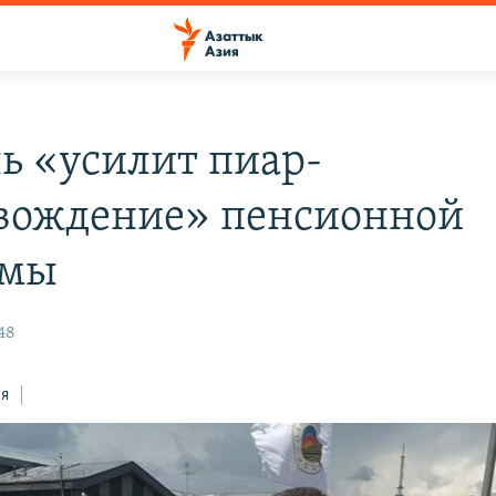
ь «усилит пиар-
вождение» пенсионной
рмы
48
ся