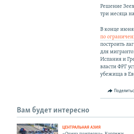
Решение Зеех
три месяца н
В конце июня
по ограничен
построить лаг
для мигранто
Испания и Гр
власти ФРГ у
убежища в Ев
Поделить
Вам будет интересно
ЦЕНТРАЛЬНАЯ АЗИЯ
«Очень помпезно». Кортежи