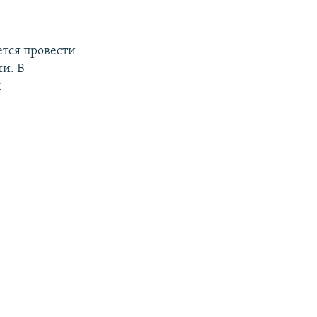
ется провести
и. В
м