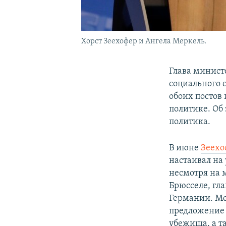
Хорст Зеехофер и Ангела Меркель.
Глава минист
социального с
обоих постов
политике. Об 
политика.
В июне
Зеехо
настаивал на
несмотря на 
Брюсселе, гл
Германии. Ме
предложение 
убежища, а т