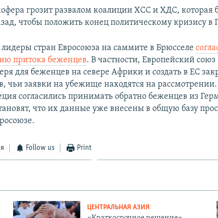
офера грозит развалом коалиции ХСС и ХДС, которая 
азад, чтобы положить конец политическому кризису в 
 лидеры стран Евросоюза на саммите в Брюсселе
согла
ию притока беженцев
. В частности, Европейский союз
еря для беженцев на севере Африки и создать в ЕС за
в, чьи заявки на убежище находятся на рассмотрении. 
еция согласились принимать обратно беженцев из Гер
становят, что их данные уже внесены в общую базу про
росоюзе.
ся
Follow us
Print
ЦЕНТРАЛЬНАЯ АЗИЯ
«Краткосрочное решение».