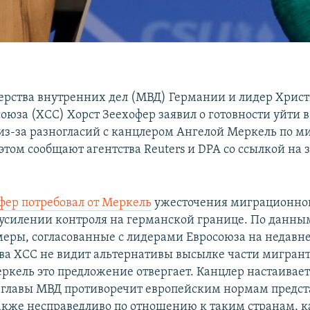
ерства внутренних дел (МВД) Германии и лидер Хрис
оюза (ХСС) Хорст Зеехофер заявил о готовности уйти в
 из-за разногласий с канцлером Ангелой Меркель по 
этом сообщают агентства Reuters и DPA со ссылкой на 
фер потребовал от Меркель
ужесточения миграционно
 усилении контроля на германской границе. По данным
меры, согласованные с лидерами Евросоюза на недавн
ава ХСС не видит альтернативы высылке части мигрант
ркель это предложение отвергает. Канцлер настаивает
главы МВД противоречит европейским нормам предст
акже несправедливо по отношению к таким странам, к