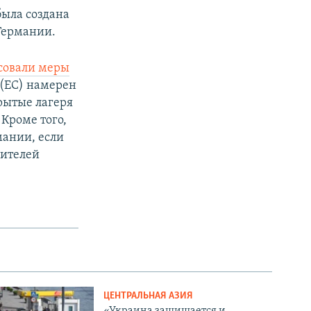
была создана
Германии.
совали меры
 (ЕС) намерен
крытые лагеря
Кроме того,
мании, если
сителей
ЦЕНТРАЛЬНАЯ АЗИЯ
«Украина защищается и