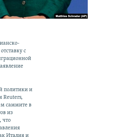
тианско-
 отставку с
миграционной
заявление
й политики и
 Reuters,
ем саммите в
ов из
, что
авления
ак Италия и