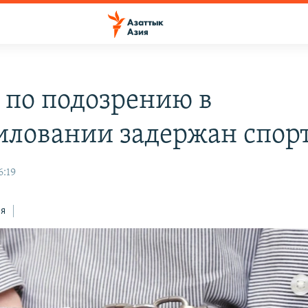
 по подозрению в
иловании задержан спор
6:19
ся