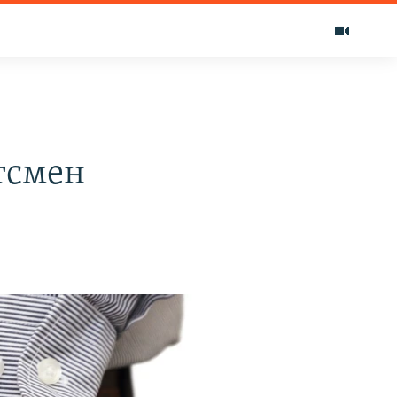
тсмен