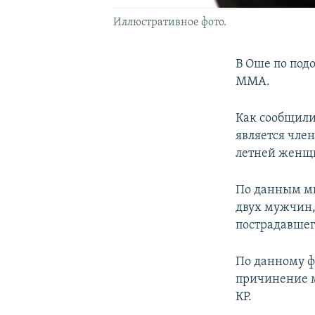
Иллюстративное фото.
В Оше по под
ММА.
Как сообщили
является чле
летней женщи
По данным ми
двух мужчин,
пострадавшег
По данному ф
причинение м
КР.