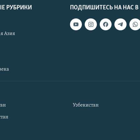
Е РУБРИКИ
ПОДПИШИТЕСЬ НА НАС В
я Азия
века
тан
Узбекистан
тан