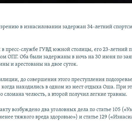
озрению в изнасиловании задержан 34-летний спортсм
 в пресс-службе ГУВД южной столицы, его 23-летний 
ном ОПГ. Оба были задержаны в ночь на 30 июня по за
ны и арестованы на двое суток.
лиции, до совершения этого преступления подозрева
 когда находились в одном из мест отдыха Оша. При эт
о сломана челюсть, а второй получил легкие травмы.
акту возбуждено два уголовных дела по статье 105 (
енее тяжкого вреда здоровью») и статье 129 («Изнас