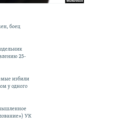
ен, боец
подельник
явлению 25-
емые избили
ом у одного
«Умышленное
илование») УК