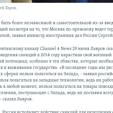
ей Ларов.
я быть более независимой и самостоятельной из-за вв
ций несмотря на то, что Москва по-прежнему ведет то
опой, заявил министр иностранных дел России Сергей
ританскому каналу Channel 4 News 29 июня Лавров ска
введения санкций в 2014 году нарастила свой военный
й потенциал, особенно в тех областях, которые необх
я и выживания государства. «В последние годы мы уя
тих сферах нельзя полагаться на Запад», - заявил росси
ьзя полагаться на западные технологии, ведь их рабо
ь в любой момент, нельзя полагаться на товары повсе
селения, поступающие с Запада, ведь их поставки всег
- сказал Лавров.
, Россия использует действие санкций для укрепления 