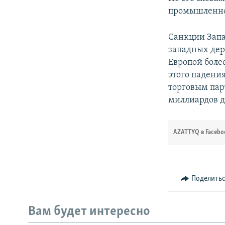
промышленнос
Санкции Запа
западных дер
Европой более
этого падени
торговым пар
миллиардов д
AZATTYQ в Facebo
Поделить
Вам будет интересно