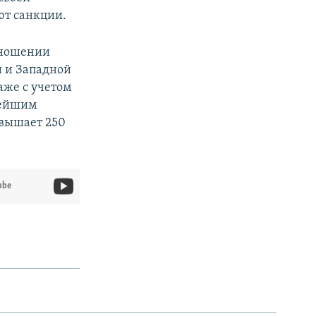
ют санкции.
тношении
й и Западной
аже с учетом
пнейшим
евышает 250
ube