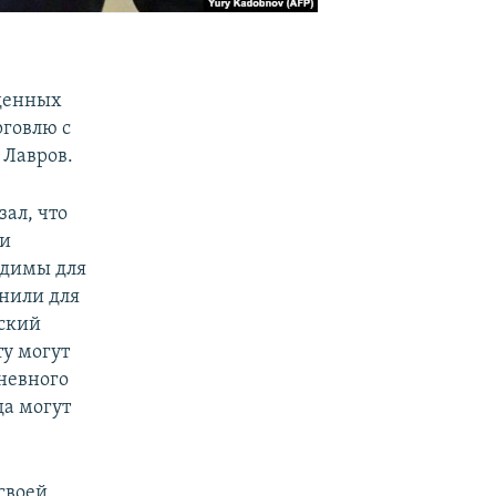
еденных
рговлю с
 Лавров.
зал, что
 и
одимы для
снили для
йский
ту могут
дневного
да могут
своей