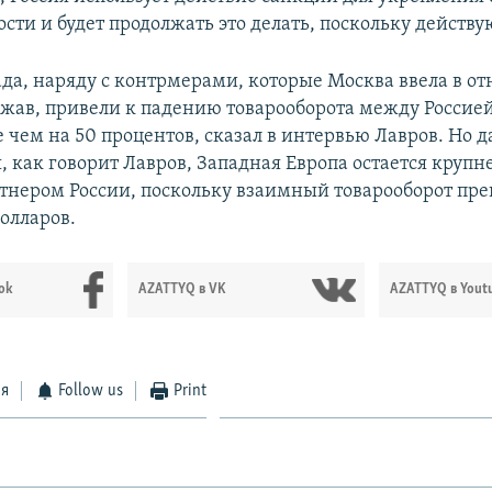
ти и будет продолжать это делать, поскольку действу
да, наряду с контрмерами, которые Москва ввела в о
жав, привели к падению товарооборота между Россие
 чем на 50 процентов, сказал в интервью Лавров. Но д
я, как говорит Лавров, Западная Европа остается кру
тнером России, поскольку взаимный товарооборот пр
олларов.
ok
AZATTYQ в VK
AZATTYQ в Yout
ся
Follow us
Print