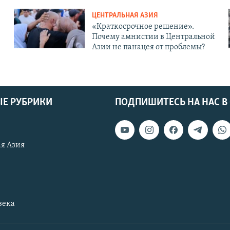
ЦЕНТРАЛЬНАЯ АЗИЯ
«Краткосрочное решение».
Почему амнистии в Центральной
Азии не панацея от проблемы?
Е РУБРИКИ
ПОДПИШИТЕСЬ НА НАС В
я Азия
века