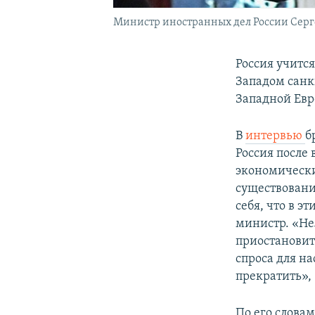
Министр иностранных дел России Серг
Россия учитс
Западом санк
Западной Евр
В
интервью
б
Россия после 
экономически
существовани
себя, что в э
министр. «Нел
приостановит
спроса для на
прекратить», 
По его словам