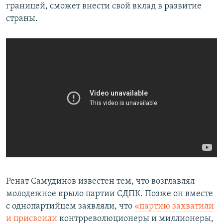
границей, сможет внести свой вклад в развитие
страны.
Ренат Самудинов известен тем, что возглавлял
молодежное крыло партии СДПК. Позже он вместе
с однопартийцем заявляли, что
«партию захватили
и присвоили
контрреволюционеры и миллионеры,