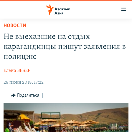
Доступность
ссылок
Вернуться
НОВОСТИ
к
ЦЕНТРАЛЬНАЯ АЗИЯ
Не выехавшие на отдых
основному
НОВОСТИ
КАЗАХСТАН
содержанию
карагандинцы пишут заявления в
ВОЙНА В УКРАИНЕ
Вернутся
КЫРГЫЗСТАН
полицию
к
НА ДРУГИХ ЯЗЫКАХ
УЗБЕКИСТАН
главной
Елена ВЕБЕР
ТАДЖИКИСТАН
ҚАЗАҚША
навигации
ПОДПИШИТЕСЬ НА НАС В СОЦСЕТЯХ
Вернутся
28 июня 2018, 17:22
КЫРГЫЗЧА
к
ЎЗБЕКЧА
Поделиться
поиску
ТОҶИКӢ
Все сайты РСЕ/РС
TÜRKMENÇE