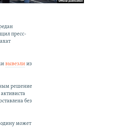
редан
щил пресс-
Рахат
ами
вывезли
из
нным решение
 активиста
оставлена без
 родину может