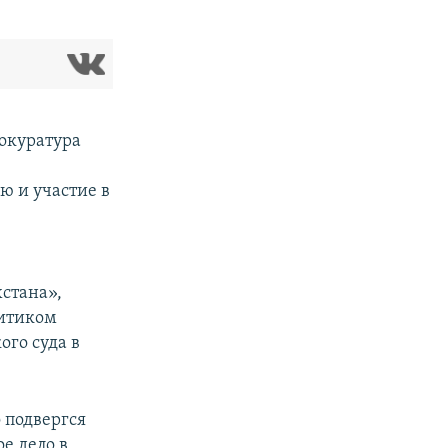
рокуратура
ю и участие в
стана»,
ритиком
го суда в
 подвергся
е дело в