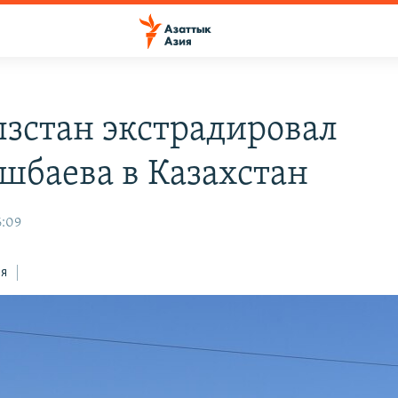
зстан экстрадировал
шбаева в Казахстан
6:09
ся