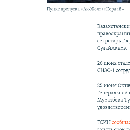
Пункт пропуска «Ак-Жол»/«Кордай»
Казахстански
правоохранит
секретарь Го
Сулайманов.
26 июня стал
СИЗО-1 сотру
25 июня Октя
Генеральной 
Муратбека Ту
удовлетворен
ГСИН
сообща
занять срок д