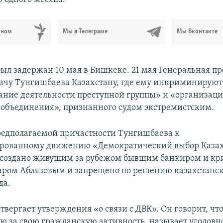
ьном
Мы в Телеграме
Мы Вконтакте
ыл задержан 10 мая в Бишкеке. 21 мая Генеральная п
ачу Тунгишбаева Казахстану, где ему инкриминируют
ние деятельности преступной группы» и «организаци
 объединения», признанного судом экстремистским.
предполагаемой причастности Тунгишбаева к
ированному движению «Демократический выбор Казах
 создано живущим за рубежом бывшим банкиром и к
ром Аблязовым и запрещено по решению казахстанско
да.
вергает утверждения «о связи с ДВК». Он говорит, что
ю за свою гражданскую активность, называет уголовно