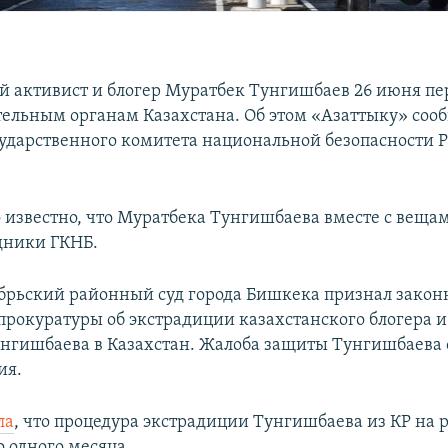
й активист и блогер Муратбек Тунгишбаев 26 июня пе
ельным органам Казахстана. Об этом «Азаттыку» сооб
сударственного комитета национальной безопасности 
о известно, что Муратбека Тунгишбаева вместе с вещ
дники ГКНБ.
брьский районный суд города Бишкека признал зако
прокуратуры об экстрадиции казахстанского блогера и
нгишбаева в Казахстан. Жалоба защиты Тунгишбаева 
ия.
ла
, что процедура экстрадиции Тунгишбаева из КР на
о одного месяца.