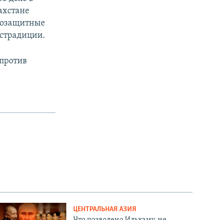
ахстане
авозащитные
кстрадиции.
против
ЦЕНТРАЛЬНАЯ АЗИЯ
Что позволено Ильхаму, не