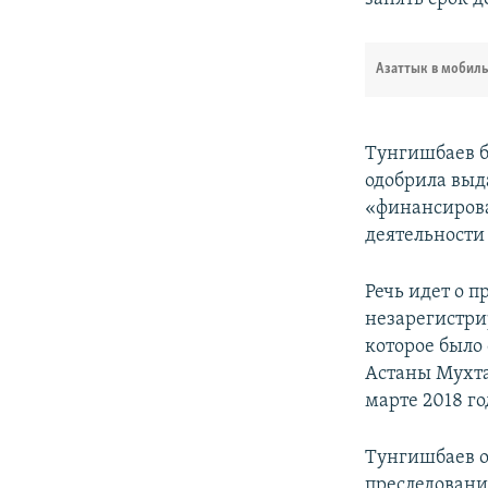
Азаттык в мобил
Тунгишбаев б
одобрила выд
«финансирова
деятельности
Речь идет о 
незарегистр
которое было
Астаны Мухта
марте 2018 го
Тунгишбаев от
преследовани