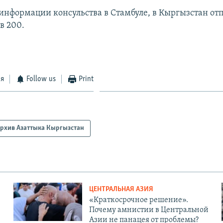
 информации консульства в Стамбуле, в Кыргызстан от
ов 200.
ся
Follow us
Print
рхив Азаттыка Кыргызстан
ЦЕНТРАЛЬНАЯ АЗИЯ
«Краткосрочное решение».
Почему амнистии в Центральной
Азии не панацея от проблемы?