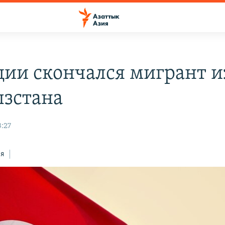
ции скончался мигрант и
зстана
3:27
ся