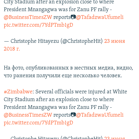
City Stadium after an explosion close to where
President Mnangagwa was for Zanu PF rally -
@BusinessTimesZW
reports📷
@TafadzwaUfumeli
pic.twitter.com/7YdPTmb1gD
— Christophe Hitayezu (@ChristopheHit)
23 июня
2018 г.
На фото, опубликованных в местных медиа, видно,
что ранения получили еще несколько человек.
#Zimbabwe
: Several officials were injured at White
City Stadium after an explosion close to where
President Mnangagwa was for Zanu PF rally -
@BusinessTimesZW
reports📷
@TafadzwaUfumeli
pic.twitter.com/7YdPTmb1gD