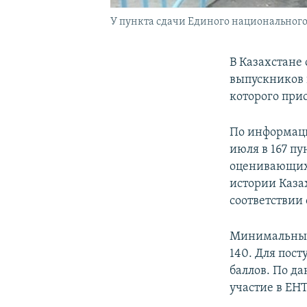
У пункта сдачи Единого национального
В Казахстане
выпускников 
которого при
По информаци
июля в 167 пу
оценивающих 
истории Каза
соответствии
Минимальный 
140. Для пос
баллов. По д
участие в ЕНТ