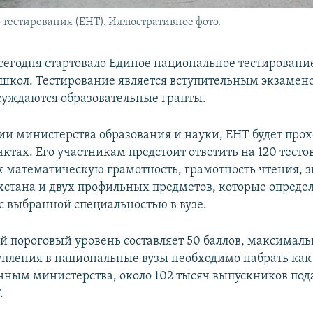
 тестирования (ЕНТ). Иллюстративное фото.
 сегодня стартовало Единое национальное тестировани
школ. Тестирование является вступительным экзамено
суждаются образовательные гранты.
и министерства образования и науки, ЕНТ будет прохо
нктах. Его участникам предстоит ответить на 120 тест
математическую грамотность, грамотность чтения, 
хстана и двух профильных предметов, которые опреде
 c выбранной специальностью в вузе.
пороговый уровень составляет 50 баллов, максимал
тупления в национальные вузы необходимо набрать ка
анным министерства, около 102 тысяч выпускников под
.