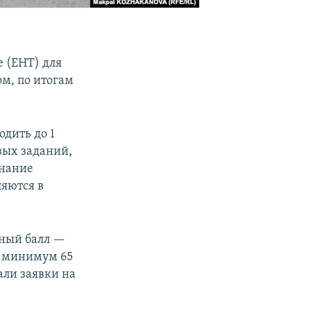
е (ЕНТ) для
м, по итогам
дить до 1
овых заданий,
знание
ляются в
ьный балл —
к минимум 65
али заявки на