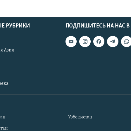
Е РУБРИКИ
ПОДПИШИТЕСЬ НА НАС В
я Азия
века
тан
Узбекистан
тан