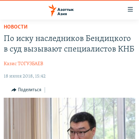
Доступность
ссылок
Вернуться
НОВОСТИ
к
ЦЕНТРАЛЬНАЯ АЗИЯ
По иску наследников Бендицкого
основному
НОВОСТИ
КАЗАХСТАН
содержанию
в суд вызывают специалистов КНБ
ВОЙНА В УКРАИНЕ
Вернутся
КЫРГЫЗСТАН
к
Казис ТОГУЗБАЕВ
НА ДРУГИХ ЯЗЫКАХ
УЗБЕКИСТАН
главной
18 июня 2018, 15:42
ТАДЖИКИСТАН
ҚАЗАҚША
навигации
ПОДПИШИТЕСЬ НА НАС В СОЦСЕТЯХ
Вернутся
КЫРГЫЗЧА
Поделиться
к
ЎЗБЕКЧА
поиску
ТОҶИКӢ
Все сайты РСЕ/РС
TÜRKMENÇE