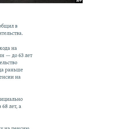
ообщил в
тельства.
хода на
н — до 63 лет
ельство
да раньше
пенсии на
фициально
68 лет, а
ду на пенсию