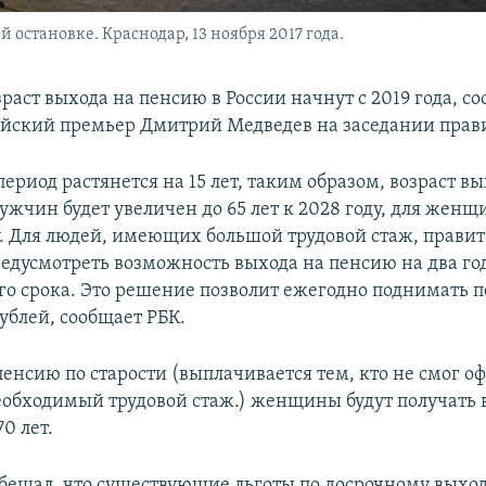
становке. Краснодар, 13 ноября 2017 года.
аст выхода на пенсию в России начнут с 2019 года, с
ийский премьер Дмитрий Медведев на заседании прави
риод растянется на 15 лет, таким образом, возраст вы
жчин будет увеличен до 65 лет к 2028 году, для женщи
у. Для людей, имеющих большой трудовой стаж, правит
редусмотреть возможность выхода на пенсию на два го
го срока. Это решение позволит ежегодно поднимать 
ублей, сообщает РБК.
енсию по старости (выплачивается тем, кто не смог о
еобходимый трудовой стаж.) женщины будут получать в 
0 лет.
бещал, что существующие льготы по досрочному выхо