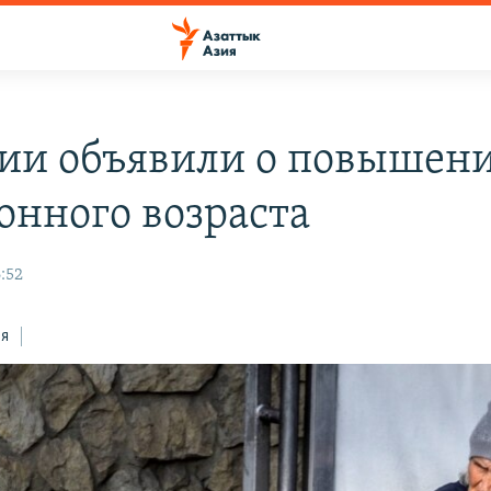
сии объявили о повышен
онного возраста
:52
ся