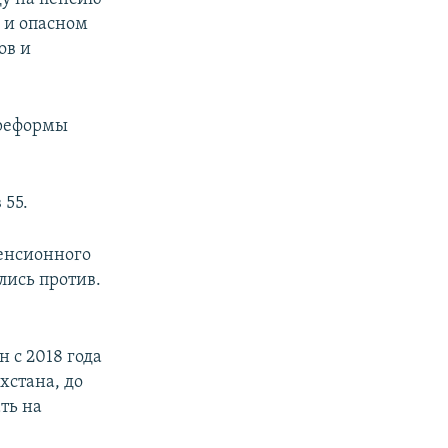
м и опасном
ов и
 реформы
 55.
енсионного
лись против.
 с 2018 года
хстана, до
ть на