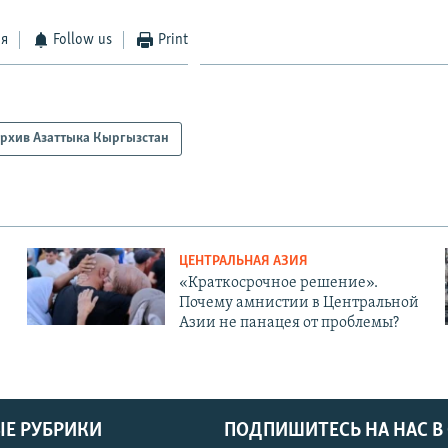
ся
Follow us
Print
рхив Азаттыка Кыргызстан
ЦЕНТРАЛЬНАЯ АЗИЯ
«Краткосрочное решение».
Почему амнистии в Центральной
Азии не панацея от проблемы?
Е РУБРИКИ
ПОДПИШИТЕСЬ НА НАС В