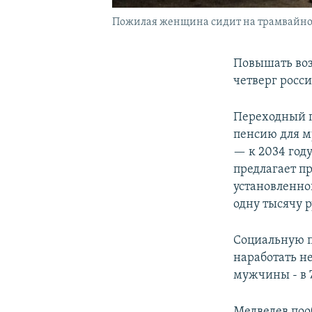
Пожилая женщина сидит на трамвайной о
Повышать возр
четверг росс
Переходный пе
пенсию для му
— к 2034 год
предлагает п
установленно
одну тысячу р
Социальную п
наработать н
мужчины - в 7
Медведев поо