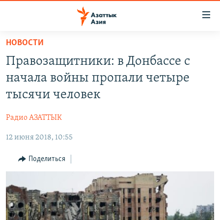
Доступность
ссылок
Вернуться
НОВОСТИ
к
ЦЕНТРАЛЬНАЯ АЗИЯ
Правозащитники: в Донбассе с
основному
НОВОСТИ
КАЗАХСТАН
содержанию
начала войны пропали четыре
ВОЙНА В УКРАИНЕ
Вернутся
КЫРГЫЗСТАН
тысячи человек
к
НА ДРУГИХ ЯЗЫКАХ
УЗБЕКИСТАН
главной
Радио АЗАТТЫК
ТАДЖИКИСТАН
ҚАЗАҚША
навигации
ПОДПИШИТЕСЬ НА НАС В СОЦСЕТЯХ
Вернутся
12 июня 2018, 10:55
КЫРГЫЗЧА
к
ЎЗБЕКЧА
Поделиться
поиску
ТОҶИКӢ
Все сайты РСЕ/РС
TÜRKMENÇE