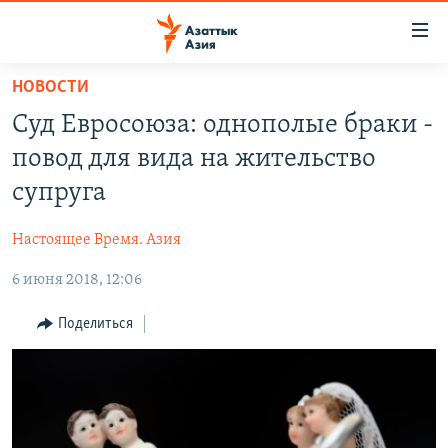
Доступность
ссылок
Вернуться
НОВОСТИ
к
ЦЕНТРАЛЬНАЯ АЗИЯ
Суд Евросоюза: однополые браки -
основному
НОВОСТИ
КАЗАХСТАН
содержанию
повод для вида на жительство
ВОЙНА В УКРАИНЕ
Вернутся
КЫРГЫЗСТАН
супруга
к
НА ДРУГИХ ЯЗЫКАХ
УЗБЕКИСТАН
главной
Настоящее Время. Азия
ТАДЖИКИСТАН
ҚАЗАҚША
навигации
ПОДПИШИТЕСЬ НА НАС В СОЦСЕТЯХ
Вернутся
6 июня 2018, 12:06
КЫРГЫЗЧА
к
ЎЗБЕКЧА
Поделиться
поиску
ТОҶИКӢ
Все сайты РСЕ/РС
TÜRKMENÇE