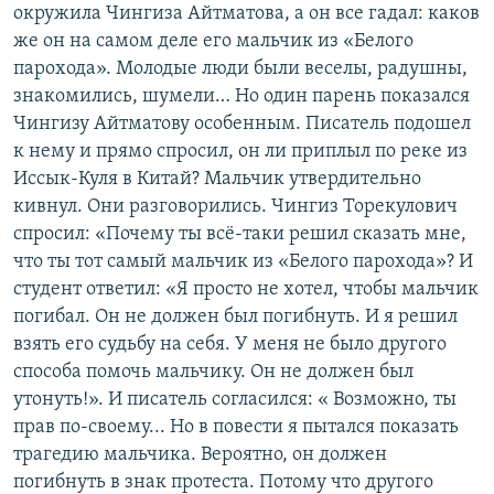
окружила Чингиза Айтматова, а он все гадал: каков
же он на самом деле его мальчик из «Белого
парохода». Молодые люди были веселы, радушны,
знакомились, шумели… Но один парень показался
Чингизу Айтматову особенным. Писатель подошел
к нему и прямо спросил, он ли приплыл по реке из
Иссык-Куля в Китай? Мальчик утвердительно
кивнул. Они разговорились. Чингиз Торекулович
спросил: «Почему ты всё-таки решил сказать мне,
что ты тот самый мальчик из «Белого парохода»? И
студент ответил: «Я просто не хотел, чтобы мальчик
погибал. Он не должен был погибнуть. И я решил
взять его судьбу на себя. У меня не было другого
способа помочь мальчику. Он не должен был
утонуть!». И писатель согласился: « Возможно, ты
прав по-своему... Но в повести я пытался показать
трагедию мальчика. Вероятно, он должен
погибнуть в знак протеста. Потому что другого