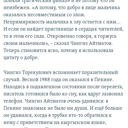
поняли трагический финал» и не потому что он
неизбежен. «А потому, что добро в лице мальчика
оказалось несовместимым со злом.
Непримиримость мальчика к злу остается с ним...
И если он найдет пристанище в сердцах читателей,
то в этом его сила. Откровенно говоря, я горжусь
своим мальчиком», – сказал Чингиз Айтматов.
Теперь становится ясно, почему я использовала
цитату о добре.
Чингиз Торекулович вспоминает поразительный
случай. Весной 1988 года он оказался в Пекине.
Находясь в подавленном состоянии после перелета,
писатель готовился было ко сну, как вдруг зазвонил
телефон. Чингиз Айтматов очень удивился: в
Пекине знакомых не было ни души. И ещё больше
он удивился, когда в трубке кто-то обратился к
нему с приветствием на кыргызском языке,