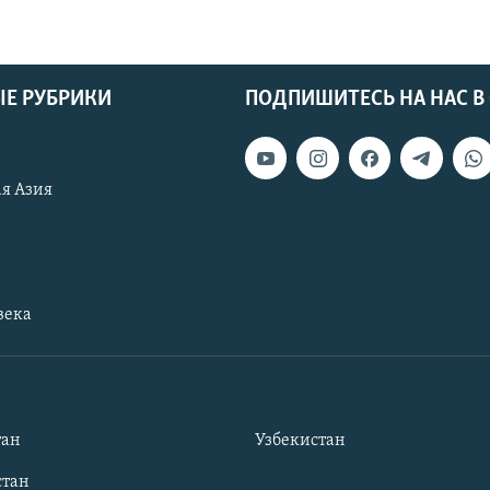
Е РУБРИКИ
ПОДПИШИТЕСЬ НА НАС В
я Азия
века
тан
Узбекистан
тан