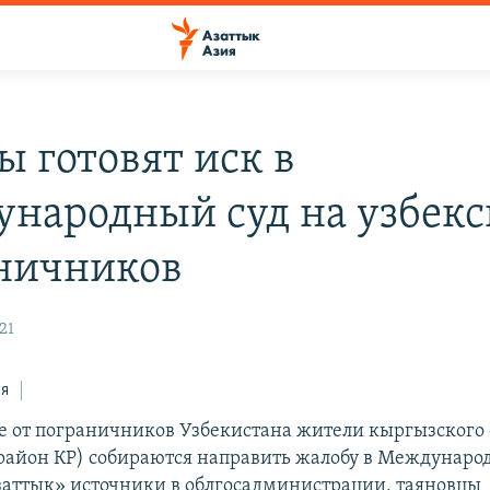
ы готовят иск в
народный суд на узбек
ничников
21
ся
 от пограничников Узбекистана жители кыргызского 
район КР) собираются направить жалобу в Международ
аттык» источники в облгосадминистрации, таяновцы