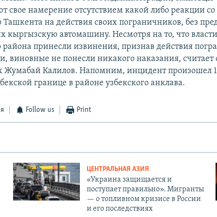
т свое намерение отсутствием какой либо реакции со
 Ташкента на действия своих пограничников, без пр
х кыргызскую автомашину. Несмотря на то, что власти
 района принесли извинения, признав действия погр
, виновные не понесли никакого наказания, считает 
 Жумабай Калилов. Напомним, инцидент произошел 1
бекской границе в районе узбекского анклава.
ся
Follow us
Print
ЦЕНТРАЛЬНАЯ АЗИЯ
«Украина защищается и
поступает правильно». Мигранты
— о топливном кризисе в России
и его последствиях