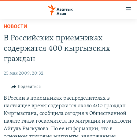
Доступность
ссылок
Вернуться
НОВОСТИ
к
ЦЕНТРАЛЬНАЯ АЗИЯ
В Российских приемниках
основному
НОВОСТИ
КАЗАХСТАН
содержанию
содержатся 400 кыргызских
ВОЙНА В УКРАИНЕ
Вернутся
КЫРГЫЗСТАН
граждан
к
НА ДРУГИХ ЯЗЫКАХ
УЗБЕКИСТАН
главной
25 мая 2009, 20:32
ТАДЖИКИСТАН
ҚАЗАҚША
навигации
ПОДПИШИТЕСЬ НА НАС В СОЦСЕТЯХ
Вернутся
Поделиться
КЫРГЫЗЧА
к
В России в приемниках распределителях в
ЎЗБЕКЧА
поиску
настоящее время содержатся около 400 граждан
ТОҶИКӢ
Все сайты РСЕ/РС
Кыргызстана, сообщила сегодня в Общественной
палате глава госкомитета по миграции и занятости
TÜRKMENÇE
Айгуль Рыскулова. По ее информации, это в
основном трудовые мигранты, задержанные