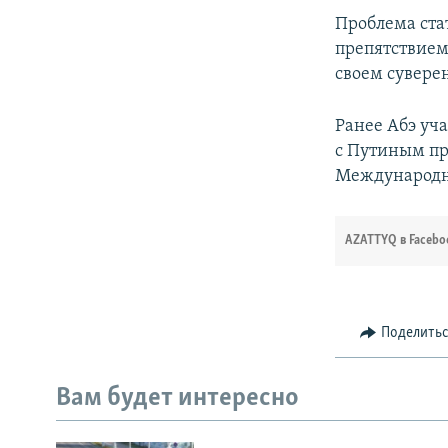
Проблема ста
препятствием
своем суверен
Ранее Абэ уч
с Путиным пр
Международн
AZATTYQ в Facebo
Поделить
Вам будет интересно