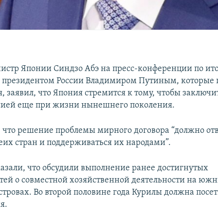
стр Японии Синдзо Абэ на пресс-конференции по ит
с президентом России Владимиром Путиным, которые 
я, заявил, что Япония стремится к тому, чтобы заключ
ссией еще при жизни нынешнего поколения.
, что решение проблемы мирного договора “должно от
еих стран и поддерживаться их народами”.
казали, что обсудили выполнение ранее достигнутых
тей о совместной хозяйственной деятельности на юж
стровах. Во второй половине года Курилы должна посе
я.