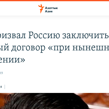
ризвал Россию заключить
й договор «при нынеш
ении»
39
ся