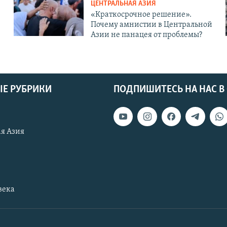
ЦЕНТРАЛЬНАЯ АЗИЯ
«Краткосрочное решение».
Почему амнистии в Центральной
Азии не панацея от проблемы?
Е РУБРИКИ
ПОДПИШИТЕСЬ НА НАС В
я Азия
века