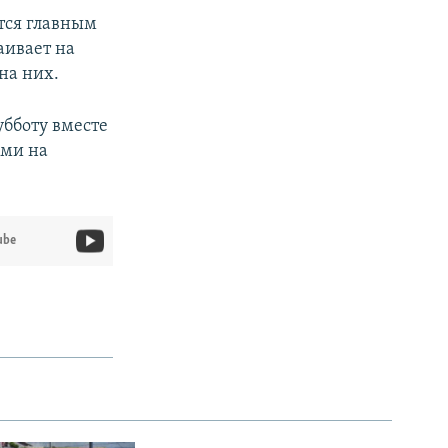
тся главным
аивает на
на них.
убботу вместе
ами на
ube