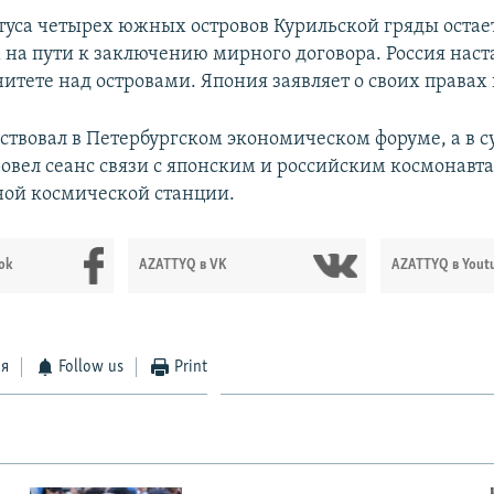
туса четырех южных островов Курильской гряды остае
 на пути к заключению мирного договора. Россия наст
итете над островами. Япония заявляет о своих правах 
аствовал в Петербургском экономическом форуме, а в с
овел сеанс связи с японским и российским космонавт
ой космической станции.
ok
AZATTYQ в VK
AZATTYQ в Yout
ся
Follow us
Print