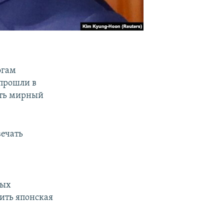
огам
прошли в
ить мирный
вечать
ных
тить японская