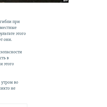
огибли при
 местные
ультате этого
т они.
езопасности
сть в
и этого
 утром во
никто не