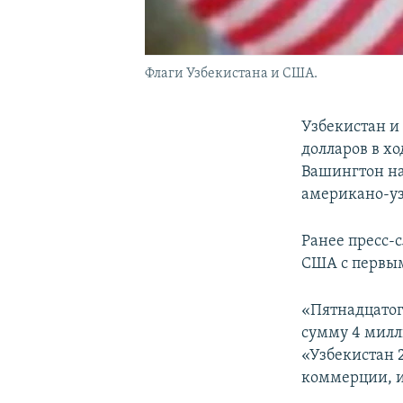
Флаги Узбекистана и США.
Узбекистан и
долларов в х
Вашингтон на
американо-уз
Ранее пресс-с
США с первым
«Пятнадцатог
сумму 4 милл
«Узбекистан 2
коммерции, и