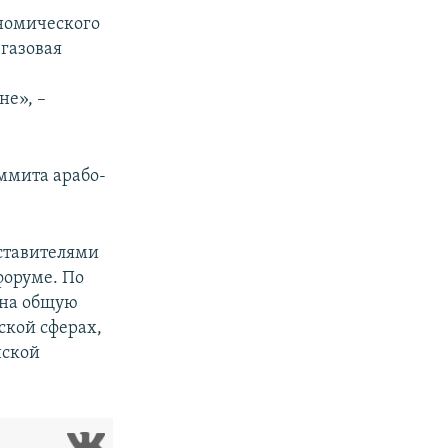
номического
егазовая
не», –
аммита арабо-
ставителями
форуме. По
 на общую
ской сферах,
нской