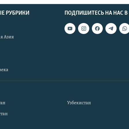
Е РУБРИКИ
ПОДПИШИТЕСЬ НА НАС В
я Азия
века
тан
Узбекистан
тан