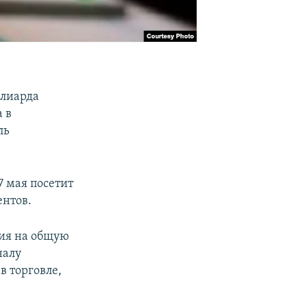
ллиарда
 в
ль
7 мая посетит
ентов.
ния на общую
налу
в торговле,