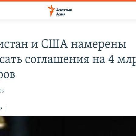
истан и США намерены
сать соглашения на 4 мл
ров
56
ся