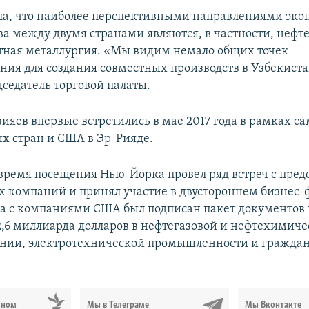
а, что наиболее перспективными направлениями эко
ва между двумя странами являются, в частности, нефт
етная металлургия. «Мы видим немало общих точек
ния для создания совместных производств в Узбекиста
дседатель торговой палаты.
ияев впервые встретились в мае 2017 года в рамках с
х стран и США в Эр-Рияде.
время посещения Нью-Йорка провел ряд встреч с пред
 компаний и принял участие в двустороннем бизнес-
а с компаниями США был подписан пакет документов
2,6 миллиарда долларов в нефтегазовой и нефтехимиче
нии, электротехнической промышленности и гражда
ьном
Мы в Телеграме
Мы Вконтакте