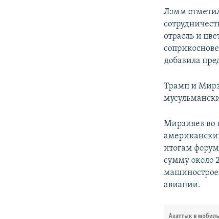
Лэмм отметил
сотрудничест
отрасль и цв
соприкоснове
добавила пре
Трамп и Мирз
мусульмански
Мирзияев во 
американских
итогам форум
сумму около 
машинострое
авиации.
Азаттык в мобил