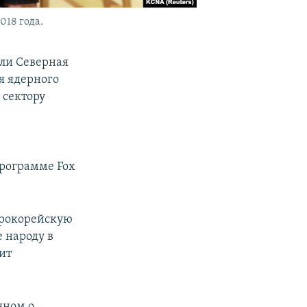
018 года.
сли Северная
я ядерного
 сектору
программе Fox
ерокорейскую
е народу в
ит
яном о