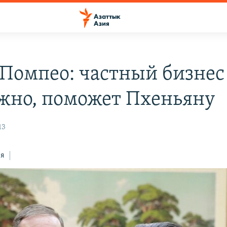
Помпео: частный бизнес
жно, поможет Пхеньяну
13
ся