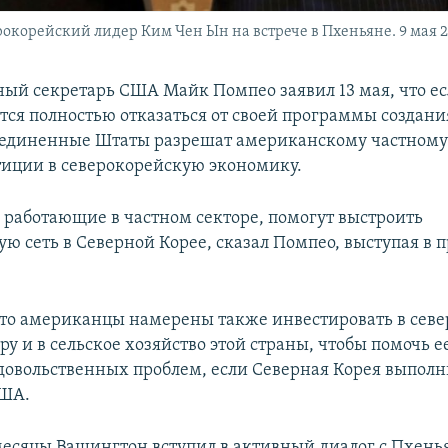
корейский лидер Ким Чен Ын на встрече в Пхеньяне. 9 мая 2
ный секретарь США Майк Помпео заявил 13 мая, что е
ится полностью отказаться от своей программы создани
оединенные Штаты разрешат американскому частному
тиции в северокорейскую экономику.
работающие в частном секторе, помогут выстроить
ую сеть в Северной Корее, сказал Помпео, выступая в 
что американцы намерены также инвестировать в сев
у и в сельское хозяйство этой страны, чтобы помочь е
овольственных проблем, если Северная Корея выполн
США.
месяцы Вашингтон вступил в активный диалог с Пхень