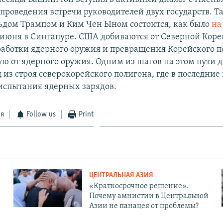
проведения встречи руководителей двух государств. Та
дом Трампом и Ким Чен Ыном состоится, как было
на
2 июня в Сингапуре. США добиваются от Северной Коре
зработки ядерного оружия и превращения Корейского п
ую от ядерного оружия. Одним из шагов на этом пути 
из строя северокорейского полигона, где в последние
испытания ядерных зарядов.
ся
Follow us
Print
ЦЕНТРАЛЬНАЯ АЗИЯ
«Краткосрочное решение».
Почему амнистии в Центральной
Азии не панацея от проблемы?