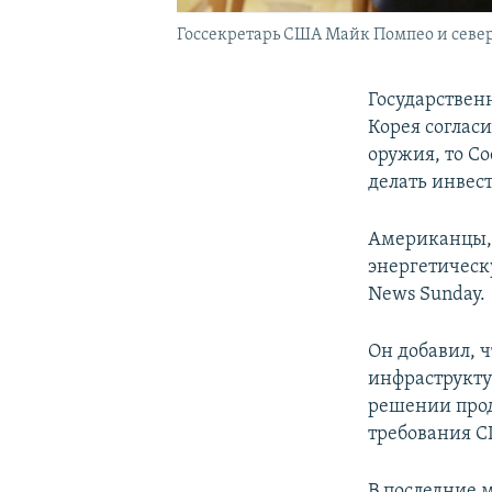
Госсекретарь США Майк Помпео и северо
Государствен
Корея соглас
оружия, то С
делать инвес
Американцы, 
энергетическ
News Sunday.
Он добавил, 
инфраструктур
решении прод
требования 
В последние 