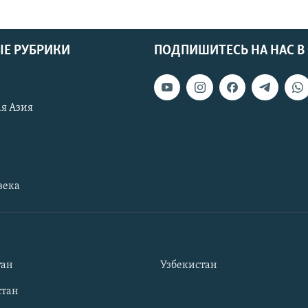
Е РУБРИКИ
ПОДПИШИТЕСЬ НА НАС В
я Азия
века
тан
Узбекистан
тан