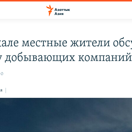
кале местные жители об
у добывающих компани
00
ся