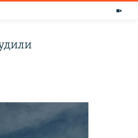
судили
й