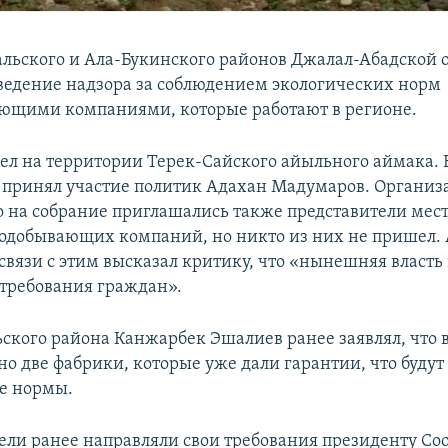
льского и Ала-Букинского районов Джалал-Абадской 
ведение надзора за соблюдением экологических норм
ющими компаниями, которые работают в регионе.
л на территории Терек-Сайского айыльного аймака. 
принял участие политик Адахан Мадумаров. Организ
о на собрание приглашались также представители мес
нодобывающих компаний, но никто из них не пришел.
связи с этим высказал критику, что «нынешняя власть
требования граждан».
ского района Канжарбек Эшалиев ранее заявлял, что 
но две фабрики, которые уже дали гарантии, что будут
е нормы.
ли ранее направляли свои требования президенту Со