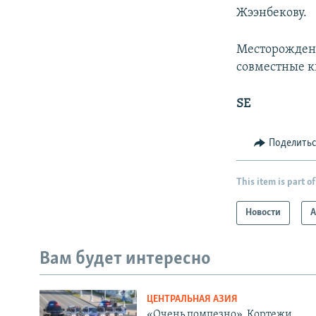
Жээнбекову.
Месторождени
совместные к
SE
Поделить
This item is part of
Новости
А
Вам будет интересно
ЦЕНТРАЛЬНАЯ АЗИЯ
«Очень помпезно». Кортежи