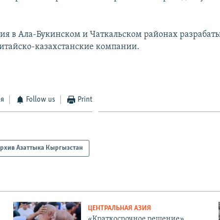
я в Ала-Букинском и Чаткальском районах разрабат
итайско-казахстанские компании.
ся
Follow us
Print
рхив Азаттыка Кыргызстан
ЦЕНТРАЛЬНАЯ АЗИЯ
«Краткосрочное решение».