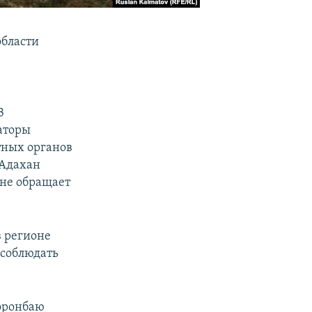
области
В
аторы
тных органов
 Адахан
 не обращает
в регионе
 соблюдать
оронбаю