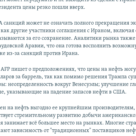
езидента цены резко пошли вверх.
 санкций может не означать полного прекращения эк
к как другие участники соглашения с Ираном, включая
азываются за его сохранение. Аналитики рынка такж
аудовской Аравии, что она готова восполнить возможн
ке из-за санкций против Ирана.
 AFP пишет о предположениях, что цены на нефть могу
лларов за баррель, так как помимо решения Трампа су
ры: неопределенность вокруг Венесуэлы; улучшение гл
ые, указывающие на падение запасов нефти в США.
н на нефть выгодно ее крупнейшим производителям, 
ствует стремительному развитию добычи американско
ая занимает всё большее место на рынках. Многие стр
ают зависимость от "традиционных" поставщиков неф