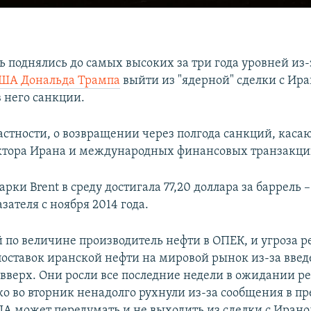
ь поднялись до самых высоких за три года уровней из
США Дональда Трампа
выйти из "ядерной" сделки с Ира
в него санкции.
 частности, о возвращении через полгода санкций, кас
ктора Ирана и международных финансовых транзакци
рки Brent в среду достигала 77,20 доллара за баррель 
зателя с ноября 2014 года.
й по величине производитель нефти в ОПЕК, и угроза р
оставок иранской нефти на мировой рынок из-за вве
 вверх. Они росли все последние недели в ожидании 
о во вторник ненадолго рухнули из-за сообщения в пре
А может передумать и не выходить из сделки с Ирано