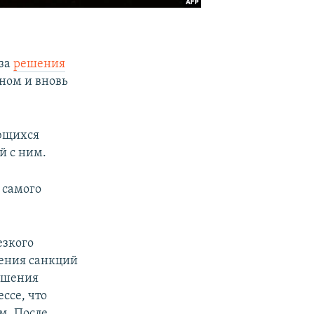
-за
решения
ном и вновь
ающихся
й с ним.
– самого
езкого
дения санкций
решения
ссе, что
м. После