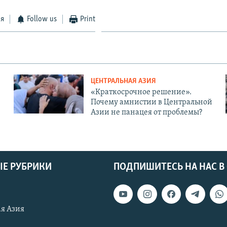
ся
Follow us
Print
ЦЕНТРАЛЬНАЯ АЗИЯ
«Краткосрочное решение».
Почему амнистии в Центральной
Азии не панацея от проблемы?
Е РУБРИКИ
ПОДПИШИТЕСЬ НА НАС В
я Азия