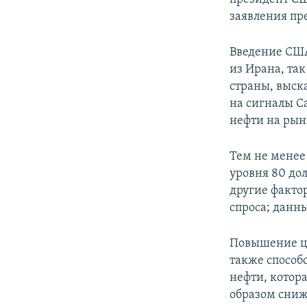
заявления пр
Введение США
из Ирана, та
страны, выск
на сигналы С
нефти на рын
Тем не менее
уровня 80 до
другие факто
спроса; данн
Повышение це
также способ
нефти, котор
образом сниж