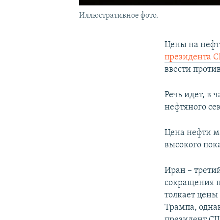
Иллюстративное фото.
Цены на нефт
президента 
ввести проти
Речь идет, в
нефтяного се
Цена нефти ма
высокого пока
Иран – трети
сокращения п
толкает цены
Трампа, однак
президент СШ