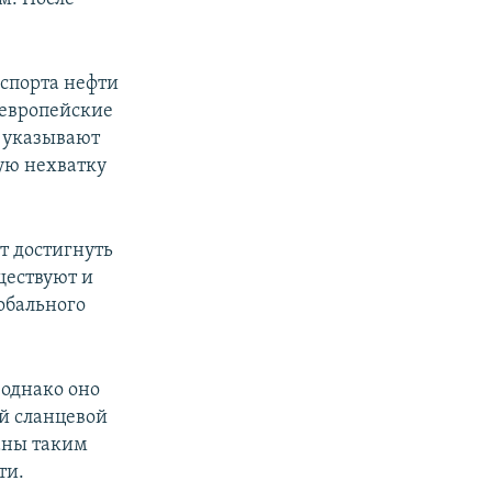
спорта нефти
 европейские
е указывают
ую нехватку
т достигнуть
ществуют и
обального
однако оно
й сланцевой
аны таким
ти.