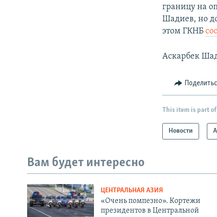
границу на о
Шадиев, но д
этом ГКНБ
со
Аскарбек Шад
Поделить
This item is part of
Новости
А
Вам будет интересно
ЦЕНТРАЛЬНАЯ АЗИЯ
«Очень помпезно». Кортежи
президентов в Центральной