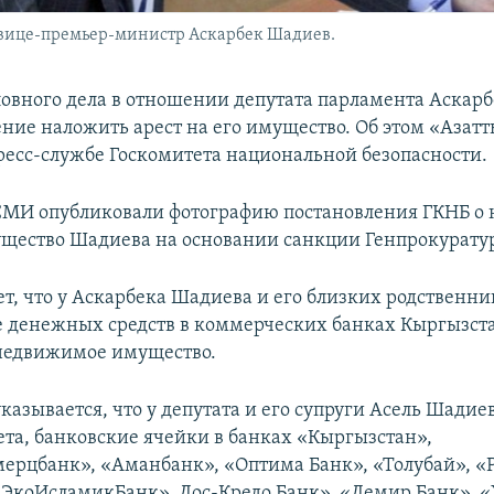
вице-премьер-министр Аскарбек Шадиев.
ловного дела в отношении депутата парламента Аскар
ние наложить арест на его имущество. Об этом «Азат
ресс-службе Госкомитета национальной безопасности.
 СМИ опубликовали фотографию постановления ГКНБ о
ущество Шадиева на основании санкции Генпрокурату
ует, что у Аскарбека Шадиева и его близких родственн
е денежных средств в коммерческих банках Кыргызст
недвижимое имущество.
указывается, что у депутата и его супруги Асель Шади
ета, банковские ячейки в банках «Кыргызстан»,
рцбанк», «Аманбанк», «Оптима Банк», «Толубай», «
«ЭкоИсламикБанк», Дос-Кредо Банк», «Демир Банк», 