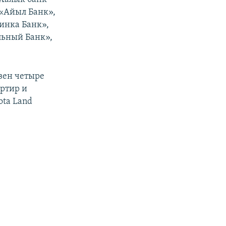
 «Айыл Банк»,
Финка Банк»,
льный Банк»,
вен четыре
артир и
ota Land