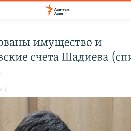
ованы имущество и
вские счета Шадиева (сп
6
ся