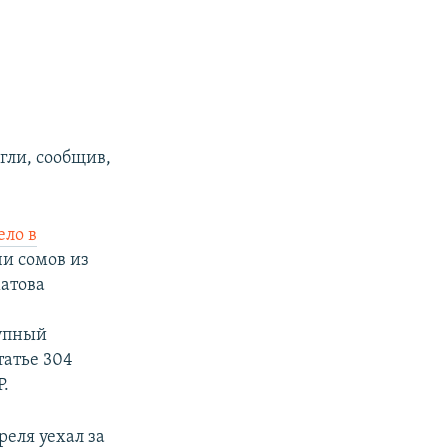
гли, сообщив,
ело в
чи сомов из
атова
рупный
татье 304
Р.
реля уехал за