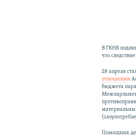
В ГКНБ подли
что следствие
28 апреля ста
отношении
А
бюджета пар
Межпарламент
противоправн
материальный 
(злоупотребл
Помощник де