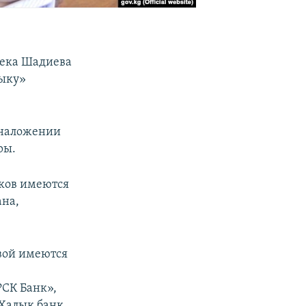
бека Шадиева
тыку»
 наложении
ры.
иков имеются
ана,
евой имеются
РСК Банк»,
«Халык банк