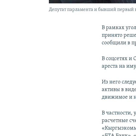
Депутат парламента и бывший первый 
В рамках уго
принято реше
сообщили в п
В соцсетях и
ареста на им
Из него след
активы в вид
движимое и 
В частности, 
расчетные сч
«Кыргызкомме
«БТА Банк», 