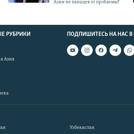
Азии не панацея от проблемы?
Е РУБРИКИ
ПОДПИШИТЕСЬ НА НАС В
я Азия
века
тан
Узбекистан