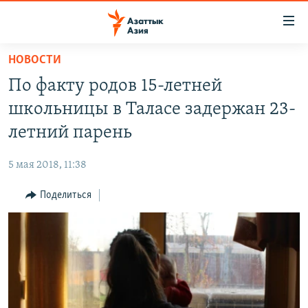
Доступность
ссылок
Вернуться
НОВОСТИ
к
ЦЕНТРАЛЬНАЯ АЗИЯ
По факту родов 15-летней
основному
НОВОСТИ
КАЗАХСТАН
содержанию
школьницы в Таласе задержан 23-
ВОЙНА В УКРАИНЕ
Вернутся
КЫРГЫЗСТАН
летний парень
к
НА ДРУГИХ ЯЗЫКАХ
УЗБЕКИСТАН
главной
5 мая 2018, 11:38
ТАДЖИКИСТАН
ҚАЗАҚША
навигации
ПОДПИШИТЕСЬ НА НАС В СОЦСЕТЯХ
Вернутся
Поделиться
КЫРГЫЗЧА
к
ЎЗБЕКЧА
поиску
ТОҶИКӢ
Все сайты РСЕ/РС
TÜRKMENÇE