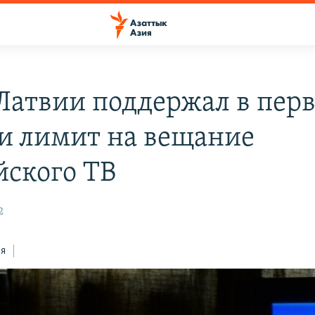
Латвии поддержал в пер
и лимит на вещание
йского ТВ
2
ся