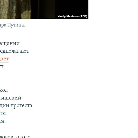
ира Путина.
ращении
редполагают
ает
ут
кол
атышский
ции протеста.
ите
ем.
ловек, около