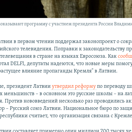
показывают программу с участием президента России Владим
твии в первом чтении поддержал законопроект о сок
ийского телевидения. Поправки к законодательству п
 телевещания в стране на языках Евросоюза. Как
сообщ
ртал DELFI, депутаты надеются, что новые меры помог
растущее влияние пропаганды Кремля" в Латвии.
ле, президент Латвии
утвердил реформу
по переводу ш
 меньшинств – в основном это русские школы – на л
я. Против нововведений несколько раз проводились ак
ор – Русский союз Латвии. Национальное бюро по защ
республики считает, что организация связана с Кремл
твии составляет примерно один миллион 700 тысяч че