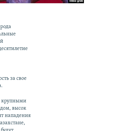
арода
иальные
ый
десятилетие
сть за свое
в.
ду крупными
одом, высок
ят нападения
азахстане,
 будут