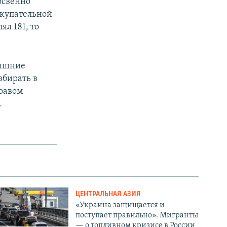
освенно
окупательной
ял 181, то
няшние
збирать в
правом
.
ЦЕНТРАЛЬНАЯ АЗИЯ
«Украина защищается и
поступает правильно». Мигранты
— о топливном кризисе в России