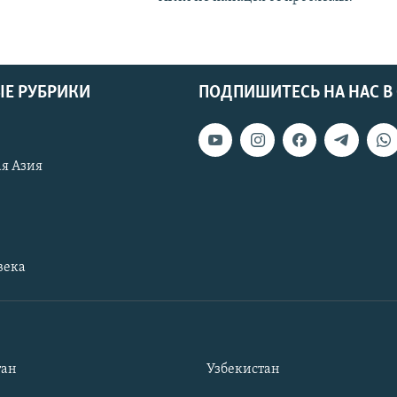
Е РУБРИКИ
ПОДПИШИТЕСЬ НА НАС В
я Азия
века
тан
Узбекистан