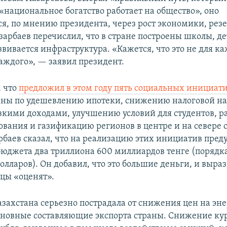
 «национальное богатство работает на общество», оно
ся, по мнению президента, через рост экономики, резе
зарбаев перечислил, что в стране построены школы, де
вивается инфраструктура. «Кажется, что это не для ка
аждого», — заявил президент.
 что
предложил в этом году пять социальных инициат
ны по удешевлению ипотеки, снижению налоговой на
зкими доходами, улучшению условий для студентов,
вания и газификацию регионов в центре и на севере 
рбаев сказал, что на реализацию этих инициатив пред
бюджета два триллиона 600 миллиардов тенге (порядк
лларов). Он добавил, что это большие деньги, и выра
нцы «оценят».
захстана серьезно пострадала от снижения цен на эн
новные составляющие экспорта страны. Снижение ку