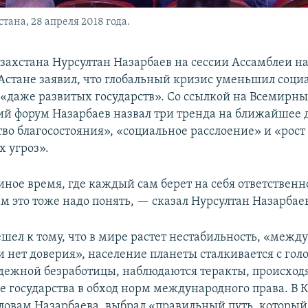
тана, 28 апреля 2018 года.
захстана Нурсултан Назарбаев на сессии Ассамблеи н
 Астане заявил, что глобальный кризис уменьшил соц
«даже развитых государств». Со ссылкой на Всемирн
й форум Назарбаев назвал три тренда на ближайшее 
во благосостояния», «социальное расслоение» и «рост
х угроз».
ное время, где каждый сам берет на себя ответственно
м это тоже надо понять, — сказал Нурсултан Назарбае
ешел к тому, что в мире растет нестабильность, «меж
 нет доверия», население планеты сталкивается с гол
дежной безработицы, наблюдаются теракты, происход
е государства в обход норм международного права. В К
словам Назарбаева, выбрал «правильный путь, который