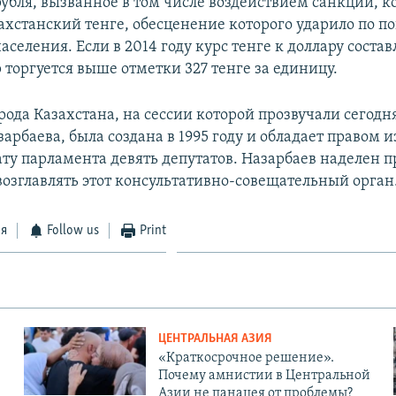
рубля, вызванное в том числе воздействием санкций, к
захстанский тенге, обесценение которого ударило по п
аселения. Если в 2014 году курс тенге к доллару составл
 торгуется выше отметки 327 тенге за единицу.
рода Казахстана, на сессии которой прозвучали сегод
арбаева, была создана в 1995 году и обладает правом и
у парламента девять депутатов. Назарбаев наделен 
озглавлять этот консультативно-совещательный орган
ся
Follow us
Print
ЦЕНТРАЛЬНАЯ АЗИЯ
«Краткосрочное решение».
Почему амнистии в Центральной
Азии не панацея от проблемы?