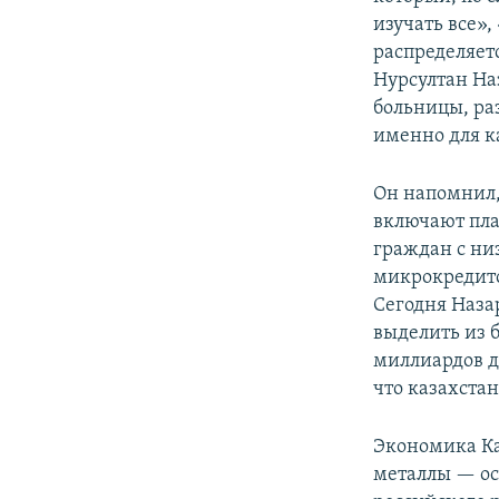
изучать все»,
распределяет
Нурсултан На
больницы, раз
именно для к
Он напомнил,
включают пла
граждан с ни
микрокредито
Сегодня Наза
выделить из 
миллиардов до
что казахста
Экономика Ка
металлы — ос