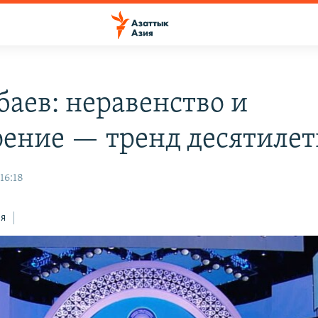
баев: неравенство и
оение — тренд десятиле
16:18
ся