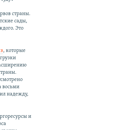
рвов страны.
тские сады,
ждого. Это
ив
, которые
грузки
 расширению
страны.
усмотрено
а восьми
зил надежду,
ергоресурсы и
рса