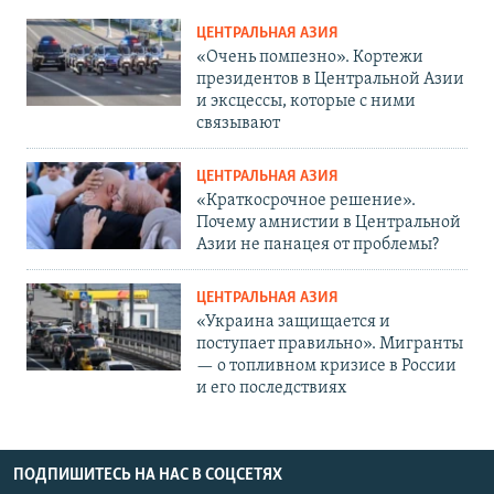
ЦЕНТРАЛЬНАЯ АЗИЯ
«Очень помпезно». Кортежи
президентов в Центральной Азии
и эксцессы, которые с ними
связывают
ЦЕНТРАЛЬНАЯ АЗИЯ
«Краткосрочное решение».
Почему амнистии в Центральной
Азии не панацея от проблемы?
ЦЕНТРАЛЬНАЯ АЗИЯ
«Украина защищается и
поступает правильно». Мигранты
— о топливном кризисе в России
и его последствиях
ПОДПИШИТЕСЬ НА НАС В СОЦСЕТЯХ