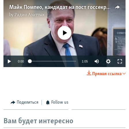
Майк Помпео, кандидат на пост госсекретаря
by
Радио Азаттык
No media source currently available
0:00
1:05
Прямая ссылка
Поделиться
Follow us
Вам будет интересно