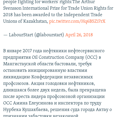
people fighting for workers' rights:The Arthur
Svensson International Prize for Trade Union Rights for
2018 has been awarded to the Independent Trade
Unions of Kazakhstan,
pic.twitter.com/Hq6B5Zi7rX
— LabourStart (@labourstart)
April 26, 2018
В январе 2017 года нефтяники нефтесервисного
предприятия Oil Construction Company (OCC) в
Мангистауской области бастовали, требуя
остановить инициированную властями
ликвидацию Конфедерации независимых
профсоюзов. Акция голодовки нефтяников,
длившаяся более двух недель, была прекращена
после ареста лидера профсоюзной организации
ОСС Амина Елеусинова и инспектора по труду
Нурбека Кушакбаева, решения суда города Актау о
признании забастовки незаконной.