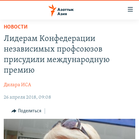
Доступность
ссылок
Вернуться
НОВОСТИ
к
ЦЕНТРАЛЬНАЯ АЗИЯ
Лидерам Конфедерации
основному
НОВОСТИ
КАЗАХСТАН
содержанию
независимых профсоюзов
ВОЙНА В УКРАИНЕ
Вернутся
КЫРГЫЗСТАН
присудили международную
к
НА ДРУГИХ ЯЗЫКАХ
УЗБЕКИСТАН
премию
главной
ТАДЖИКИСТАН
ҚАЗАҚША
навигации
ПОДПИШИТЕСЬ НА НАС В СОЦСЕТЯХ
Дилара ИСА
Вернутся
КЫРГЫЗЧА
к
26 апреля 2018, 09:08
ЎЗБЕКЧА
поиску
Поделиться
ТОҶИКӢ
Все сайты РСЕ/РС
TÜRKMENÇE