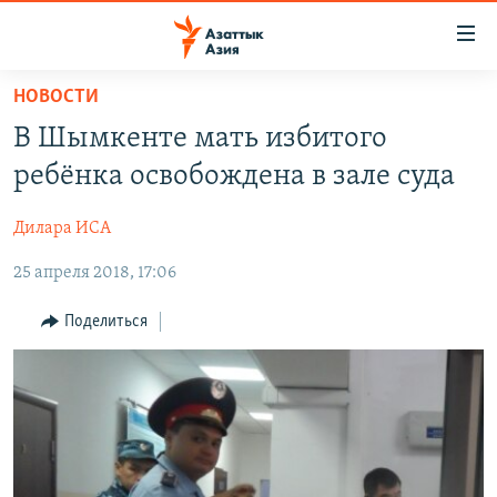
Доступность
ссылок
Вернуться
НОВОСТИ
к
ЦЕНТРАЛЬНАЯ АЗИЯ
В Шымкенте мать избитого
основному
НОВОСТИ
КАЗАХСТАН
содержанию
ребёнка освобождена в зале суда
ВОЙНА В УКРАИНЕ
Вернутся
КЫРГЫЗСТАН
к
Дилара ИСА
НА ДРУГИХ ЯЗЫКАХ
УЗБЕКИСТАН
главной
25 апреля 2018, 17:06
ТАДЖИКИСТАН
ҚАЗАҚША
навигации
ПОДПИШИТЕСЬ НА НАС В СОЦСЕТЯХ
Вернутся
КЫРГЫЗЧА
Поделиться
к
ЎЗБЕКЧА
поиску
ТОҶИКӢ
Все сайты РСЕ/РС
TÜRKMENÇE