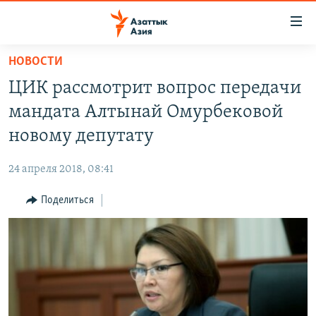
Доступность
ссылок
Вернуться
НОВОСТИ
к
ЦЕНТРАЛЬНАЯ АЗИЯ
ЦИК рассмотрит вопрос передачи
основному
НОВОСТИ
КАЗАХСТАН
содержанию
мандата Алтынай Омурбековой
ВОЙНА В УКРАИНЕ
Вернутся
КЫРГЫЗСТАН
новому депутату
к
НА ДРУГИХ ЯЗЫКАХ
УЗБЕКИСТАН
главной
24 апреля 2018, 08:41
ТАДЖИКИСТАН
ҚАЗАҚША
навигации
ПОДПИШИТЕСЬ НА НАС В СОЦСЕТЯХ
Вернутся
Поделиться
КЫРГЫЗЧА
к
ЎЗБЕКЧА
поиску
ТОҶИКӢ
Все сайты РСЕ/РС
TÜRKMENÇE