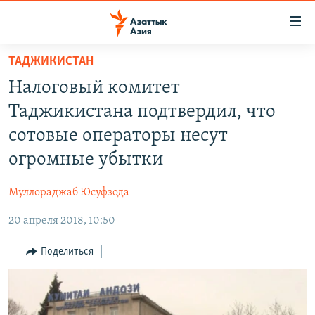
Доступность
ссылок
Вернуться
ТАДЖИКИСТАН
к
ЦЕНТРАЛЬНАЯ АЗИЯ
Налоговый комитет
основному
НОВОСТИ
КАЗАХСТАН
содержанию
Таджикистана подтвердил, что
ВОЙНА В УКРАИНЕ
Вернутся
КЫРГЫЗСТАН
сотовые операторы несут
к
НА ДРУГИХ ЯЗЫКАХ
УЗБЕКИСТАН
огромные убытки
главной
ТАДЖИКИСТАН
ҚАЗАҚША
навигации
ПОДПИШИТЕСЬ НА НАС В СОЦСЕТЯХ
Муллораджаб Юсуфзода
Вернутся
КЫРГЫЗЧА
к
20 апреля 2018, 10:50
ЎЗБЕКЧА
поиску
Поделиться
ТОҶИКӢ
Все сайты РСЕ/РС
TÜRKMENÇE