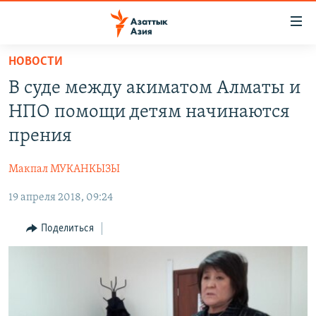
Доступность
ссылок
Вернуться
НОВОСТИ
к
ЦЕНТРАЛЬНАЯ АЗИЯ
В суде между акиматом Алматы и
основному
НОВОСТИ
КАЗАХСТАН
содержанию
НПО помощи детям начинаются
ВОЙНА В УКРАИНЕ
Вернутся
КЫРГЫЗСТАН
прения
к
НА ДРУГИХ ЯЗЫКАХ
УЗБЕКИСТАН
главной
Макпал МУКАНКЫЗЫ
ТАДЖИКИСТАН
ҚАЗАҚША
навигации
ПОДПИШИТЕСЬ НА НАС В СОЦСЕТЯХ
Вернутся
19 апреля 2018, 09:24
КЫРГЫЗЧА
к
ЎЗБЕКЧА
Поделиться
поиску
ТОҶИКӢ
Все сайты РСЕ/РС
TÜRKMENÇE