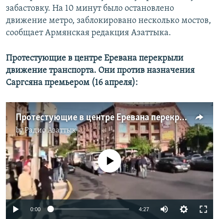
забастовку. На 10 минут было остановлено
движение метро, заблокировано несколько мостов,
сообщает Армянская редакция Азаттыка.
Протестующие в центре Еревана перекрыли
движение транспорта. Они против назначения
Саргсяна премьером (16 апреля):
Протестующие в центре Еревана перекрыли движение транспорта: они против назначения Саргсяна премьером
by
Радио Азаттык
No media source currently available
0:00
4:27