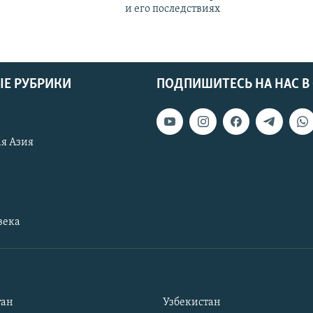
и его последствиях
Е РУБРИКИ
ПОДПИШИТЕСЬ НА НАС В
я Азия
века
тан
Узбекистан