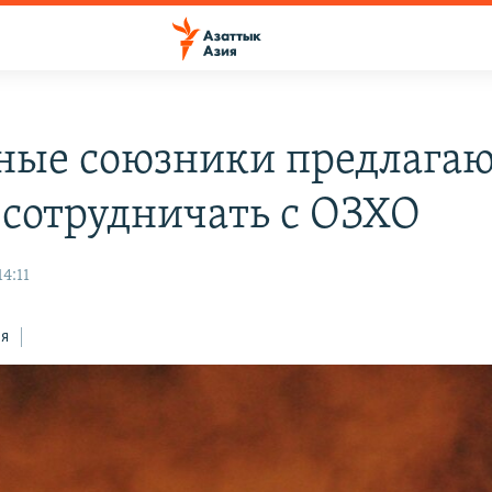
ные союзники предлага
 сотрудничать с ОЗХО
14:11
ся