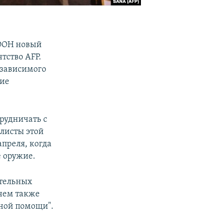
 ООН новый
тство AFP.
езависимого
ние
рудничать с
листы этой
преля, когда
 оружие.
ительных
 нем также
рной помощи".