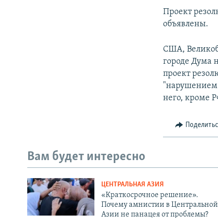
Проект резол
объявлены.
США, Великоб
городе Дума 
проект резолю
"нарушением 
него, кроме Р
Поделить
Вам будет интересно
ЦЕНТРАЛЬНАЯ АЗИЯ
«Краткосрочное решение».
Почему амнистии в Центральной
Азии не панацея от проблемы?