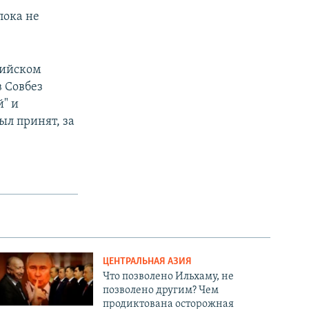
пока не
рийском
в Совбез
й" и
л принят, за
ЦЕНТРАЛЬНАЯ АЗИЯ
Что позволено Ильхаму, не
позволено другим? Чем
продиктована осторожная