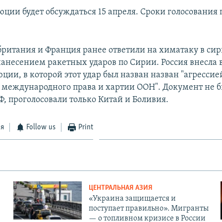
юции будет обсуждаться 15 апреля. Сроки голосования 
ритания и Франция ранее ответили на химатаку в си
нанесением ракетных ударов по Сирии. Россия внесла 
ции, в которой этот удар был назван назван "агрессие
международного права и хартии ООН". Документ не бы
Ф, проголосовали только Китай и Боливия.
ся
Follow us
Print
ЦЕНТРАЛЬНАЯ АЗИЯ
«Украина защищается и
поступает правильно». Мигранты
— о топливном кризисе в России