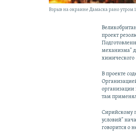
Взрыв на окраине Дамаска рано утром 
Великобритан
проект резолю
Подготовленн
механизма" д
химического 
В проекте со
Организацией
организации 
там применял
Сирийскому п
условий" нача
говорится о 