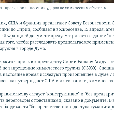
14 апреля, при нанесении ударов по химическим объектам.
ия, США и Франция предлагают Совету Безопасности
ции по Сирии, сообщает в воскресенье, 15 апреля, аген
ый Францией документ предусматривает создание "н
ля того, чтобы расследовать предполагаемое примене
оружия в городе Дума.
держится призыв к президенту Сирии Башару Асаду сот
 по запрещению химического оружия (ОЗХО). Специа
в настоящее время исследуют произошедшее в Думе 7 а
ось, как утверждают США и их союзники, химическое
равительству следует "конструктивно" и "без предвар
ть переговоры с повстанцами, сказано в документе. В
необходимости "беспрепятственного доступа гуманита