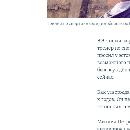
Тренер по спортивным единоборствам 
В Эстонии за
тренер по сп
просил у эст
возможного п
был осуждён 
сейчас.
Как утвержда
х годов. Он 
эстонских сп
Михаил Петро
антикоррупци