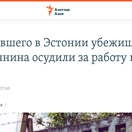
вшего в Эстонии убежи
янина осудили за работу 
07:43
ся