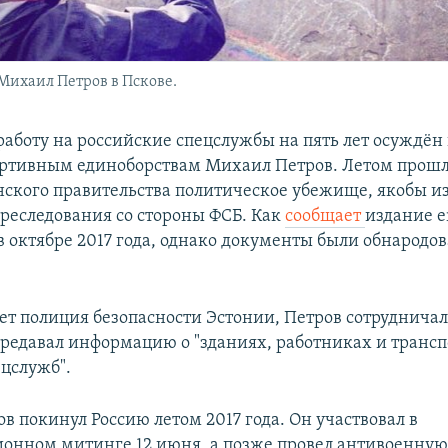
Михаил Петров в Пскове.
 работу на российские спецслужбы на пять лет осуждён
ортивным единоборствам Михаил Петров. Летом прошл
онского правительства политическое убежище, якобы из
реследования со стороны ФСБ. Как
сообщает
издание e
в октябре 2017 года, однако документы были обнародо
ет полиция безопасности Эстонии, Петров сотрудничал 
передавал информацию о "зданиях, работниках и транс
ецслужб".
в покинул Россию летом 2017 года. Он участвовал в
онном митинге 12 июня, а позже провел антивоенну