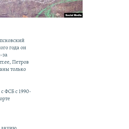
 псковский
ого года он
-за
rr.ee, Петров
ваны только
с ФСБ с 1990-
порте
ю акцию