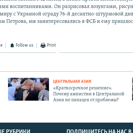
оими воспитанниками. Он разрисовал лозунгами, рису
миру с Украиной ограду 76-й десантно-штурмовой ди
вам Петрова, им заинтересовались в ФСБ и ему пришлос
ся
Follow us
Print
ЦЕНТРАЛЬНАЯ АЗИЯ
«Краткосрочное решение».
Почему амнистии в Центральной
Азии не панацея от проблемы?
Е РУБРИКИ
ПОДПИШИТЕСЬ НА НАС В