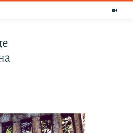
ще
на