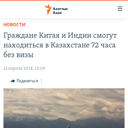
Доступность
ссылок
Вернуться
НОВОСТИ
к
ЦЕНТРАЛЬНАЯ АЗИЯ
Граждане Китая и Индии смогут
основному
НОВОСТИ
КАЗАХСТАН
содержанию
находиться в Казахстане 72 часа
ВОЙНА В УКРАИНЕ
Вернутся
КЫРГЫЗСТАН
без визы
к
НА ДРУГИХ ЯЗЫКАХ
УЗБЕКИСТАН
главной
12 апреля 2018, 13:09
ТАДЖИКИСТАН
ҚАЗАҚША
навигации
ПОДПИШИТЕСЬ НА НАС В СОЦСЕТЯХ
Вернутся
Поделиться
КЫРГЫЗЧА
к
ЎЗБЕКЧА
поиску
ТОҶИКӢ
Все сайты РСЕ/РС
TÜRKMENÇE