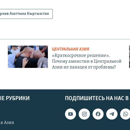
рхив Азаттыка Кыргызстан
ЦЕНТРАЛЬНАЯ АЗИЯ
«Краткосрочное решение».
Почему амнистии в Центральной
Азии не панацея от проблемы?
Е РУБРИКИ
ПОДПИШИТЕСЬ НА НАС В
я Азия