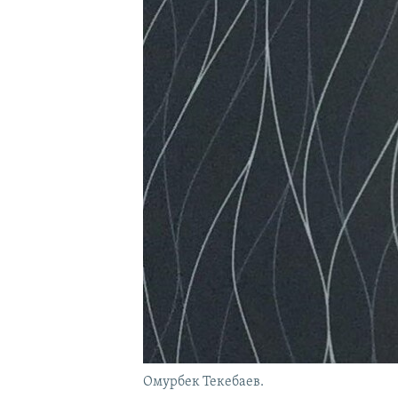
Омурбек Текебаев.