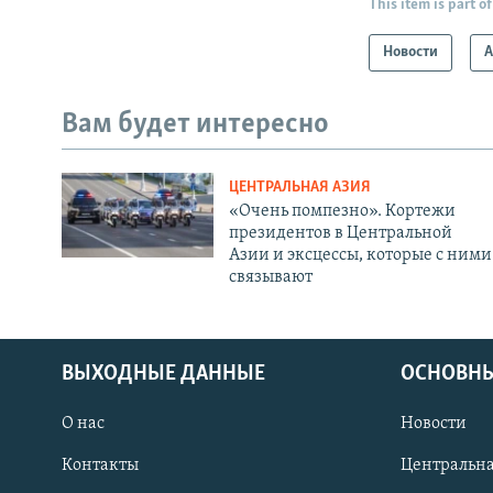
This item is part of
Новости
А
Вам будет интересно
ЦЕНТРАЛЬНАЯ АЗИЯ
«Очень помпезно». Кортежи
президентов в Центральной
Азии и эксцессы, которые с ними
связывают
ВЫХОДНЫЕ ДАННЫЕ
ОСНОВНЫ
О нас
Новости
Контакты
Центральна