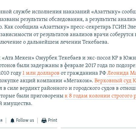
енной службе исполнения наказаний «Азаттыку» сообщ
азваны результаты обследования, а результаты анализ
го. Как сообщила «Азаттыку» пресс-секретарь ГСИН Эл
 зависимости от результатов анализов врачи соберутся
ключение о дальнейшем лечении Текебаева.
 «Ата Мекен» Омурбек Текебаев и экс-посол КР в Южн
тонов были задержаны в феврале 2017 года по подозр
2010 году
1 млн долларов
от гражданина РФ
Леонида М
 покупке акций компании «Мегаком».
Верховный суд К
л в силе вердикт районного и городского судов в отно
оторые были приговорены
к 8 годам колонии строгого
й имущества.
ся
Follow us
Print