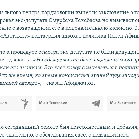
ального центра кардиологии вынесли заключение о то
оровья экс-депутата Омурбека Текебаева не вызывает о
ние о возвращении его в исправительную колонию. Э
Азаттыку» подтвердил адвокат политика Искен Афид
что к процедуре осмотра экс-депутата не были допущен
ни адвокаты. «
На обследование было выделено мало вр
или его анализы. Это дает повод сомневаться в подлин
В то же время, во время консилиума врачей туда заход
анской одежде
», - сказал Афиджанов.
ьном
Мы в Телеграме
Мы Вконтакте
что сегодняшний осмотр был поверхностным и добавил,
лее тщательного обследования своего подзащитного.