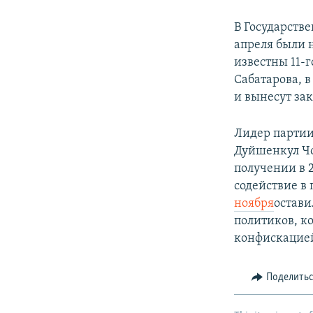
В Государств
апреля были н
известны 11-
Сабатарова, в
и вынесут за
Лидер партии
Дуйшенкул Чо
получении в 
содействие в
ноября
остави
политиков, к
конфискацие
Поделить