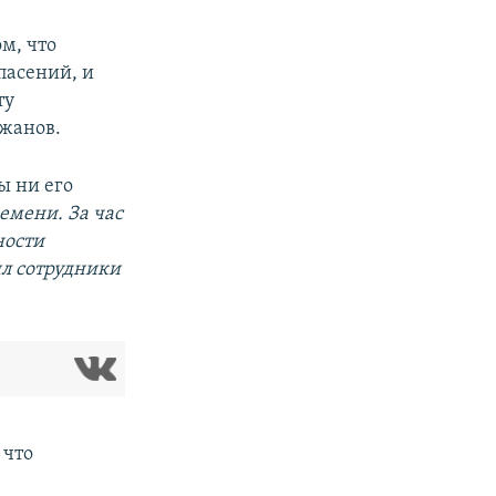
м, что
пасений, и
ту
жанов.
ы ни его
емени. За час
ности
ил сотрудники
 что