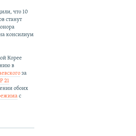
или, что 10
ов станут
еонора
 на консилиум
ой Корее
ению в
аевского
за
Р 21
шении обоих
 режима
с