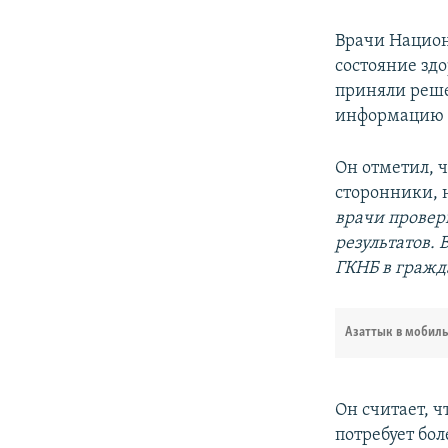
Врачи Национ
состояние зд
приняли реше
информацию «
Он отметил, 
сторонники, 
врачи провер
результатов. 
ГКНБ в гражд
Азаттык в мобил
Он считает, 
потребует бо