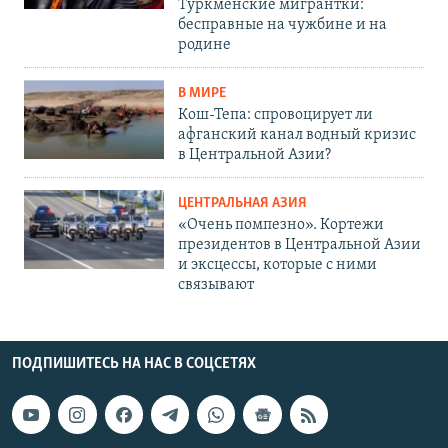
Туркменские мигрантки:
бесправные на чужбине и на
родине
В МИРЕ
Кош-Тепа: спровоцирует ли
афганский канал водный кризис
в Центральной Азии?
ЦЕНТРАЛЬНАЯ АЗИЯ
«Очень помпезно». Кортежи
президентов в Центральной Азии
и эксцессы, которые с ними
связывают
ПОДПИШИТЕСЬ НА НАС В СОЦСЕТЯХ