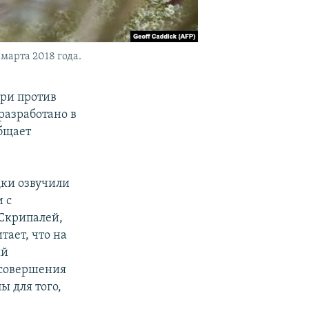
марта 2018 года.
ери против
разработано в
общает
дки озвучили
 с
 Скрипалей,
тает, что на
ий
 совершения
 для того,