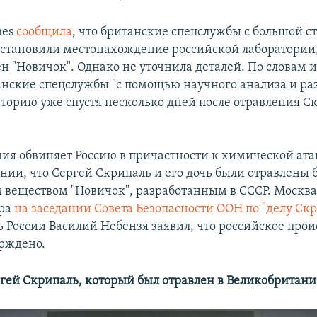
mes
сообщила
, что британские спецслужбы с большой 
установили местонахождение российской лаборатории,
ен "Новичок". Однако не уточнила деталей. По словам 
танские спецслужбы "с помощью научного анализа и р
торию уже спустя несколько дней после отравления С
ия обвиняет Россию в причастности к химической ата
ании, что Сергей Скрипаль и его дочь были отравлены
веществом "Новичок", разработанным в СССР. Москв
ера
на заседании Совета Безопасности ООН по "делу Ск
ь России Василий Небензя заявил, что российское пр
ерждено.
ргей Скрипаль, который был отравлен в Великобритани