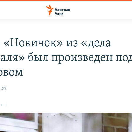
: «Новичок» из «дела
аля» был произведен по
овом
1:37
ся