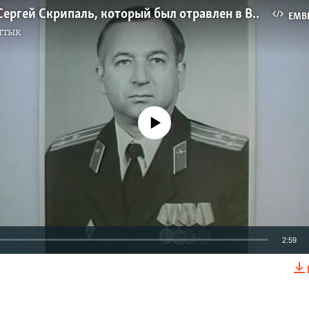
Кто такой Сергей Скрипаль, который был отравлен в Великобритании
EMB
ттык
No media source currently available
2:59
EMBED