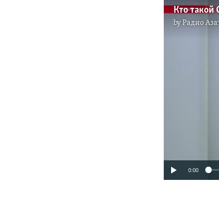
by
Радио Аза
0:00