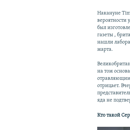
Накануне Ti
вероятности 
был изготовл
газеты , бри
нашли лабора
марта.
Великобритан
на том основ
отравляющим 
отрицает. Вч
представител
яда не подтв
Кто такой Се