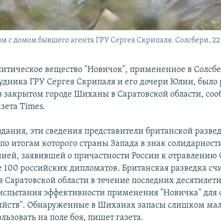
 с домом бывшего агента ГРУ Сергея Скрипаля. Солсбери, 22 
итическое вещество "Новичок", примененное в Солсб
удника ГРУ Сергея Скрипаля и его дочери Юлии, было 
в закрытом городе Шиханы в Саратовской области, со
зета Times.
дания, эти сведения представители британской разве
по итогам которого страны Запада в знак солидарности
ией, заявившей о причастности России к отравлению
 100 российских дипломатов. Британская разведка счи
в Саратовской области в течение последних десятилет
испытания эффективности применения "Новичка" для
ийств". Обнаруженные в Шиханах запасы слишком малы
льзовать на поле боя, пишет газета.