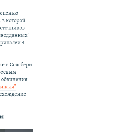
степенью
 в которой
источников
азведданных"
крипалей 4
ке в Солсбери
 боевым
а обвинения
рипаля"
оисхождение
и: