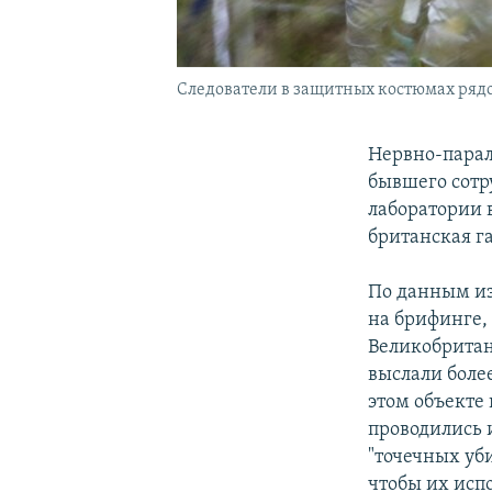
Следователи в защитных костюмах рядом
Нервно-парал
бывшего сотр
лаборатории 
британская га
По данным из
на брифинге, 
Великобритан
выслали более
этом объекте 
проводились 
"точечных уб
чтобы их испо