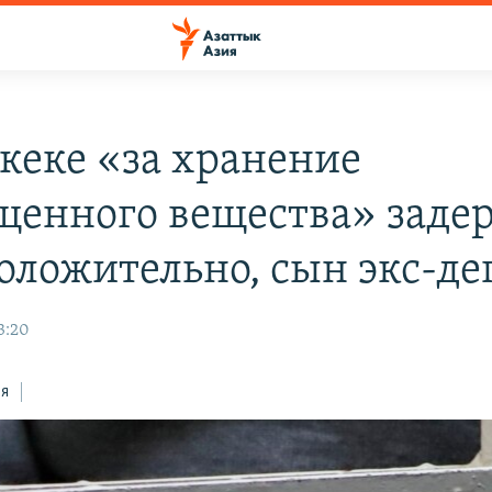
кеке «за хранение
щенного вещества» заде
оложительно, сын экс-де
3:20
ся