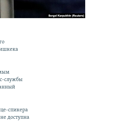
го
Бишкека
емым
сс-службы
жанный
ице-спикера
 не доступна