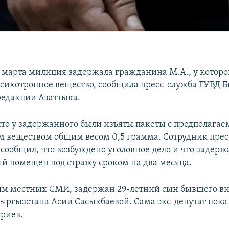
 марта милиция задержала гражданина М.А., у которо
сихотропное вещество, сообщила пресс-служба ГУВД 
едакции Азаттыка.
что у задержанного были изъяты пакеты с предполага
 веществом общим весом 0,5 грамма. Сотрудник пре
сообщил, что возбуждено уголовное дело и что задер
й помещен под стражу сроком на два месяца.
м местных СМИ, задержан 29-летний сын бывшего в
ыргызстана Асии Сасыкбаевой. Сама экс-депутат пока
риев.