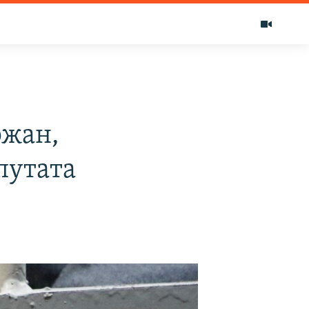
ржан,
путата