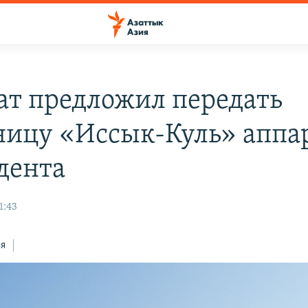
ат предложил передать
ницу «Иссык-Куль» аппа
дента
1:43
ся