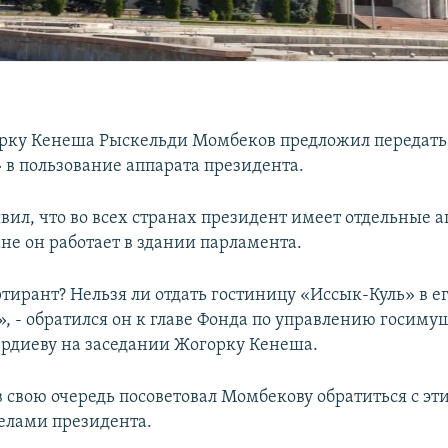
рку Кенеша Рыскельди Момбеков предложил передать
 в пользование аппарата президента.
вил, что во всех странах президент имеет отдельные 
не он работает в здании парламента.
ртирант? Нельзя ли отдать гостиницу «Иссык-Куль» в е
», - обратился он к главе Фонда по управлению госиму
ердиеву на заседании Жогорку Кенеша.
в свою очередь посоветовал Момбекову обратиться с эт
елами президента.