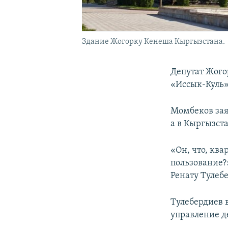
Здание Жогорку Кенеша Кыргызстана.
Депутат Жого
«Иссык-Куль»
Момбеков зая
а в Кыргызста
«Он, что, ква
пользование?
Ренату Тулеб
Тулебердиев 
управление д