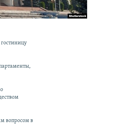
 гостиницу
апартаменты,
го
ществом
им вопросом в