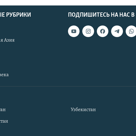
Е РУБРИКИ
ПОДПИШИТЕСЬ НА НАС В
я Азия
века
тан
Узбекистан
тан