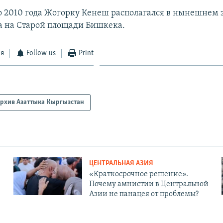
 2010 года Жогорку Кенеш располагался в нынешнем 
а на Старой площади Бишкека.
ся
Follow us
Print
рхив Азаттыка Кыргызстан
ЦЕНТРАЛЬНАЯ АЗИЯ
«Краткосрочное решение».
Почему амнистии в Центральной
Азии не панацея от проблемы?