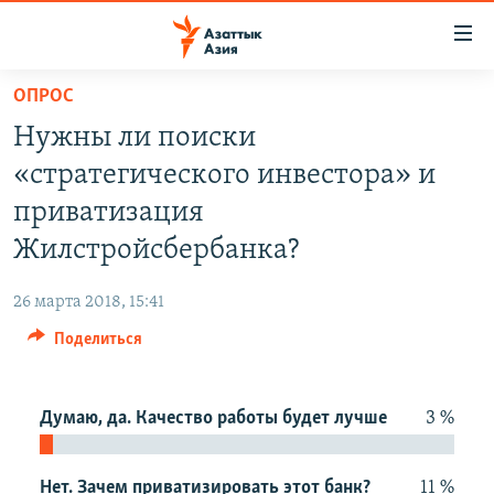
Доступность
ссылок
Вернуться
ОПРОС
к
ЦЕНТРАЛЬНАЯ АЗИЯ
Нужны ли поиски
основному
НОВОСТИ
КАЗАХСТАН
содержанию
«стратегического инвестора» и
ВОЙНА В УКРАИНЕ
Вернутся
КЫРГЫЗСТАН
приватизация
к
НА ДРУГИХ ЯЗЫКАХ
УЗБЕКИСТАН
Жилстройсбербанка?
главной
ТАДЖИКИСТАН
ҚАЗАҚША
навигации
ПОДПИШИТЕСЬ НА НАС В СОЦСЕТЯХ
26 марта 2018, 15:41
Вернутся
КЫРГЫЗЧА
к
Поделиться
ЎЗБЕКЧА
поиску
ТОҶИКӢ
Все сайты РСЕ/РС
Думаю, да. Качество работы будет лучше
3 %
TÜRKMENÇE
Нет. Зачем приватизировать этот банк?
11 %