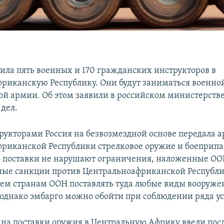
вила пять военных и 170 гражданских инструкторов в
риканскую Республику. Они будут заниматься военно
ой армии. Об этом заявили в российском министерств
дел.
трукторами Россия на безвозмездной основе передала 
риканской Республики стрелковое оружие и боеприп
о поставки не нарушают ограничения, наложенные ОО
ые санкции против Центральноафриканской Республ
ем странам ООН поставлять туда любые виды вооруже
 однако эмбарго можно обойти при соблюдении ряда у
на поставки оружия в Центральную Африку ввели после