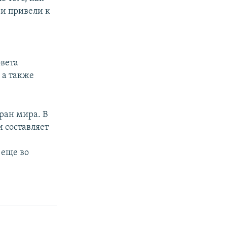
и привели к
вета
 а также
ран мира. В
 составляет
 еще во