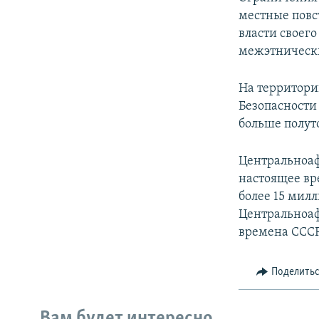
местные повс
власти своего
межэтнически
На территори
Безопасности
больше полут
Центральноаф
настоящее вр
более 15 мил
Центральноаф
времена СССР 
Поделить
Вам будет интересно