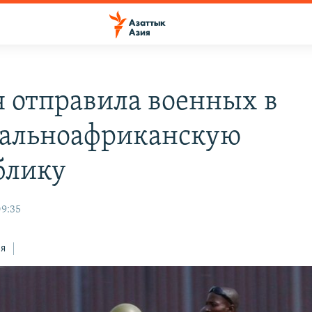
я отправила военных в
альноафриканскую
блику
09:35
ся