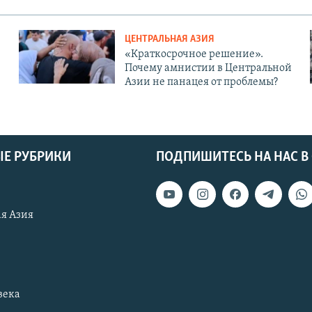
ЦЕНТРАЛЬНАЯ АЗИЯ
«Краткосрочное решение».
Почему амнистии в Центральной
Азии не панацея от проблемы?
Е РУБРИКИ
ПОДПИШИТЕСЬ НА НАС В
я Азия
века