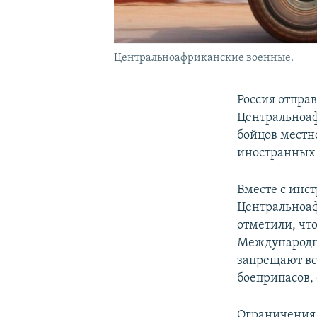
Центральноафриканские военные.
Россия отпра
Центральноаф
бойцов местн
иностранных 
Вместе с инс
Центральноаф
отметили, чт
Международн
запрещают вс
боеприпасов,
Ограничения 