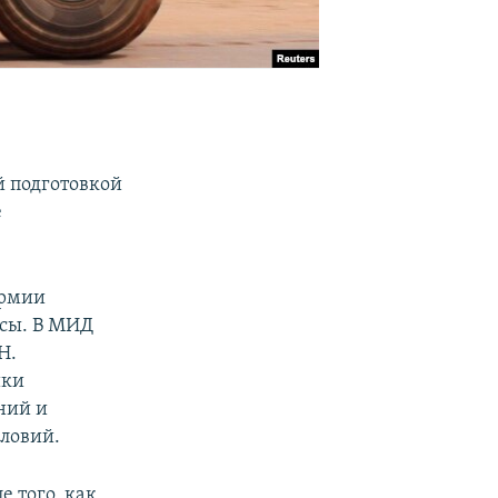
й подготовкой
е
армии
асы. В МИД
Н.
ики
ний и
словий.
 того, как