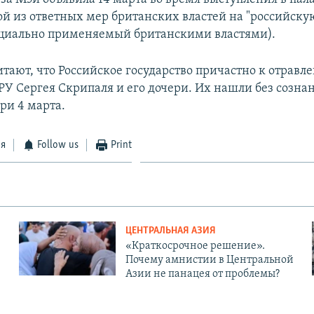
ной из ответных мер британских властей на "российску
циально применяемый британскими властями).
итают, что Российское государство причастно к отрав
РУ Сергея Скрипаля и его дочери. Их нашли без сознан
ри 4 марта.
ся
Follow us
Print
ЦЕНТРАЛЬНАЯ АЗИЯ
«Краткосрочное решение».
Почему амнистии в Центральной
Азии не панацея от проблемы?