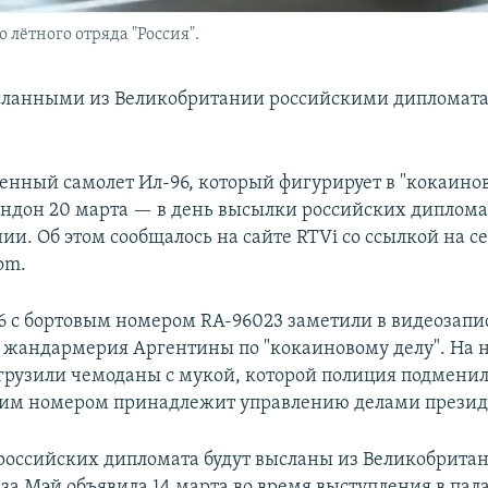
 лётного отряда "Россия".
сланными из Великобритании российскими дипломата
енный самолет Ил-96, который фигурирует в "кокаинов
ондон 20 марта — в день высылки российских диплома
и. Об этом сообщалось на сайте RTVi со ссылкой на с
om.
6 с бортовым номером RA-96023 заметили в видеозапи
 жандармерия Аргентины по "кокаиновому делу". На н
 грузили чемоданы с мукой, которой полиция подменил
ким номером принадлежит управлению делами презид
3 российских дипломата будут высланы из Великобрита
за Мэй объявила 14 марта во время выступления в пал