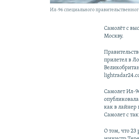
Ил-96 специального правительственного
Самолёт с вы
Москву.
Правительств
прилетел в Л
Великобритани
lightradar24.c
Самолет Ил-9
опубликовала
как в лайнер
Самолет с та
О том, что 2
министр Тере