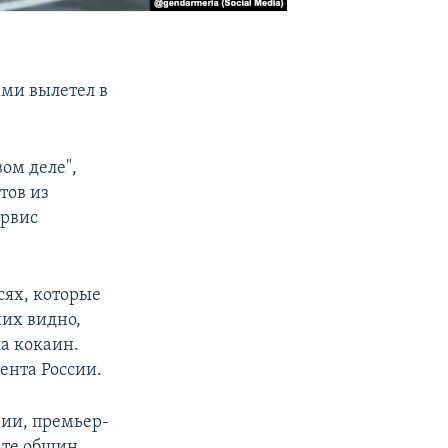
ми вылетел в
ом деле",
тов из
ервис
сях, которые
их видно,
а кокаин.
ента России.
нии, премьер-
ате общин.