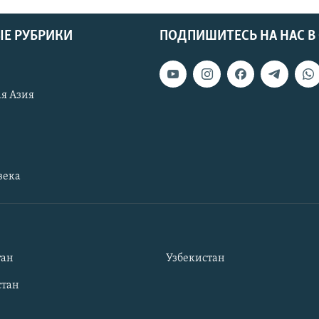
Е РУБРИКИ
ПОДПИШИТЕСЬ НА НАС В
я Азия
века
тан
Узбекистан
тан