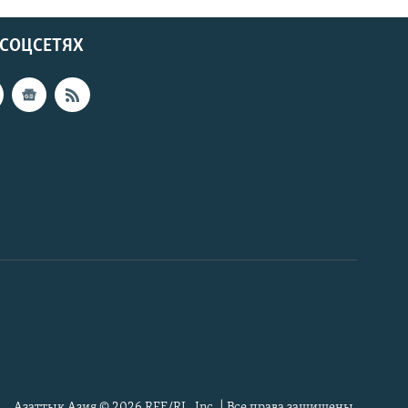
 СОЦСЕТЯХ
Азаттык Азия © 2026 RFE/RL, Inc. | Все права защищены.