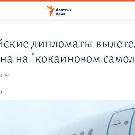
йские дипломаты вылете
на на "кокаиновом самол
21:30
ся