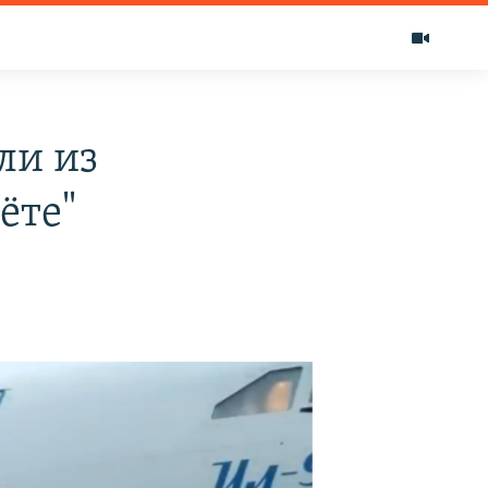
ли из
ёте"