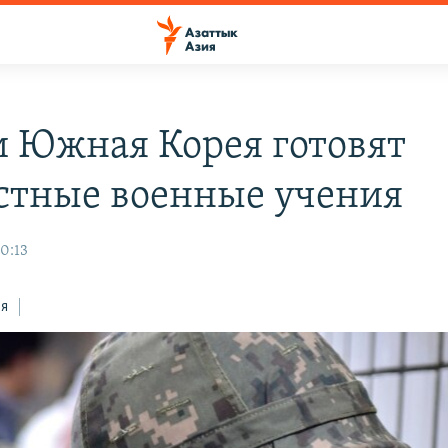
 Южная Корея готовят
стные военные учения
0:13
ся