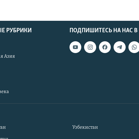
Е РУБРИКИ
ПОДПИШИТЕСЬ НА НАС В
я Азия
века
тан
Узбекистан