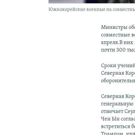
Южнокорейские военные на совместны
Министры обо
совместные в
апреля.В них
почти 300 ты
Сроки учений
Северная Кор
оборонительн
Северная Кор
генеральную 
отмечает Сеу
Чен Ын согла
встретиться 
Трампом, что