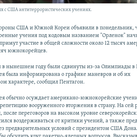
х с США антитеррористических учениях.
роны США и Южной Кореи объявили в понедельник, 
оенные учения под кодовым названием "Орленок" начн
 примут участие в общей сложности около 12 тысяч ам
сяч южнокорейцев.
 в нынешнем году были сдвинуты из-за Олимпиады в
ея была информирована о графике маневров и об их
ом характере, сообщил Пентагон.
ея обычно осуждает американо-южнокорейские учени
репетицию вооруженного вторжения в страну. На сей р
л, после переговоров на высоком уровне северокорейс
сился воздерживаться от критики учений, а также пр
без предварительных условий с президентом США Дон
бы обсудить круг ракетно-ядерных вопросов. Высказы