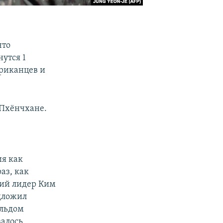
что
утся 1
ериканцев и
 Пхёнчхане.
я как
аз, как
кий лидер Ким
едложил
альдом
валось