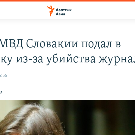
 МВД Словакии подал в
вку из-за убийства журна
5:55
ся