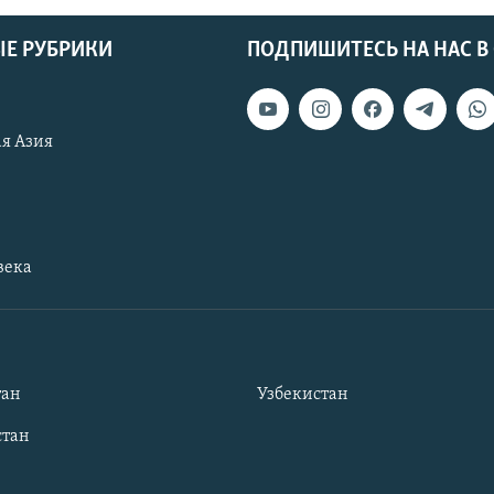
Е РУБРИКИ
ПОДПИШИТЕСЬ НА НАС В
я Азия
века
тан
Узбекистан
тан