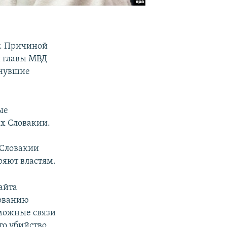
у. Причиной
я главы МВД
инувшие
ые
ах Словакии.
 Словакии
ряют властям.
айта
дованию
зможные связи
то убийство