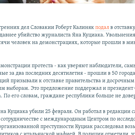
ренних дел Словакии Роберт Калиняк
подал
в отставк
давнее убийство журналиста Яна Куциака. Увольнени
сячи человек на демонстрациях, которые прошли в м
монстрации протеста - как уверяют наблюдатели, сам
ые за два последних десятилетия - прошли в 50 город
ций призывали к отставке правительства и досрочным
м выборам. Это предложение поддержал и президент
. По его словам, граждане республики больше не дове
на Куциака убили 25 февраля. Он работал в редакции с
. В сотрудничестве с международным Центром по иссле
организованной преступности Куциак расследовал во
литиков с итальянской мафией. В полиции отметили, ч