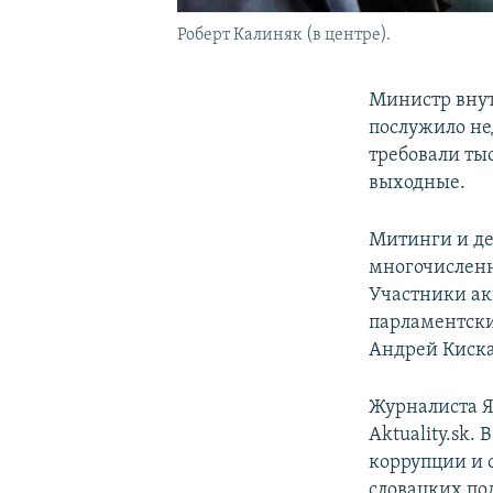
Роберт Калиняк (в центре).
Министр внут
послужило не
требовали ты
выходные.
Митинги и де
многочисленн
Участники ак
парламентски
Андрей Киска
Журналиста Я
Aktuality.sk
коррупции и 
словацких по